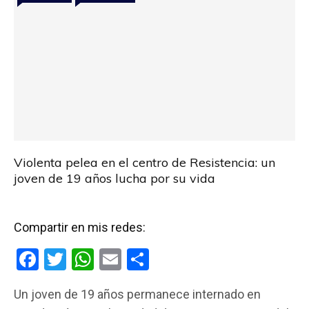
Violenta pelea en el centro de Resistencia: un
joven de 19 años lucha por su vida
Compartir en mis redes:
F
T
W
E
C
a
wi
h
m
o
Un joven de 19 años permanece internado en
ce
tt
at
ail
m