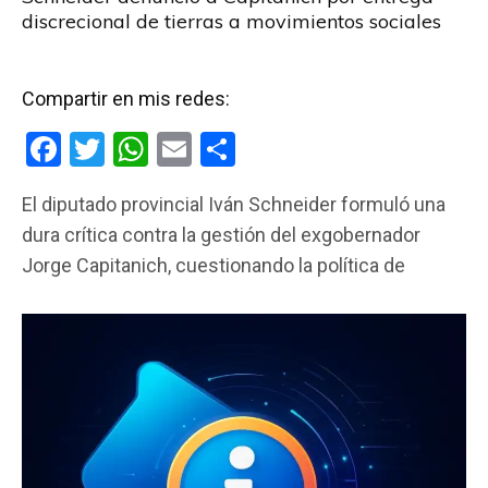
discrecional de tierras a movimientos sociales
Compartir en mis redes:
F
T
W
E
C
a
wi
h
m
o
El diputado provincial Iván Schneider formuló una
ce
tt
at
ail
m
dura crítica contra la gestión del exgobernador
b
er
s
p
Jorge Capitanich, cuestionando la política de
o
A
ar
o
p
tir
k
p