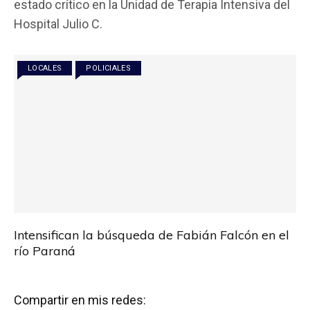
estado crítico en la Unidad de Terapia Intensiva del
b
er
s
p
Hospital Julio C.
o
A
ar
o
p
tir
LOCALES
POLICIALES
k
p
Intensifican la búsqueda de Fabián Falcón en el
río Paraná
Compartir en mis redes: