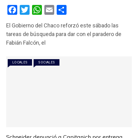
F
T
W
E
C
a
wi
h
m
o
El Gobierno del Chaco reforzó este sábado las
ce
tt
at
ail
m
tareas de búsqueda para dar con el paradero de
b
er
s
p
Fabián Falcón, el
o
A
ar
o
p
tir
LOCALES
SOCIALES
k
p
Schneider denunció a Capitanich por entrega