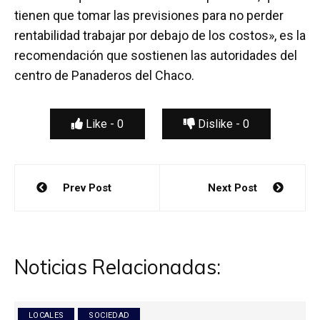
tienen que tomar las previsiones para no perder
rentabilidad trabajar por debajo de los costos», es la
recomendación que sostienen las autoridades del
centro de Panaderos del Chaco.
Like -
0
Dislike -
0
Navegación
Prev Post
Next Post
de
entradas
Noticias Relacionadas:
LOCALES
SOCIEDAD