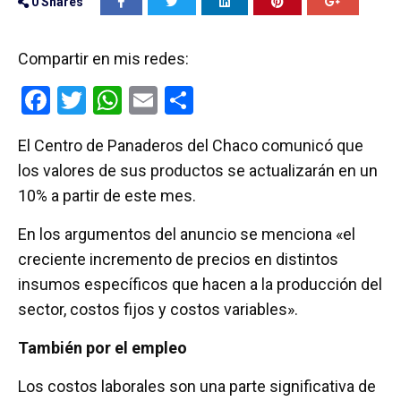
0
Shares
Compartir en mis redes:
F
T
W
E
C
a
wi
h
m
o
El Centro de Panaderos del Chaco comunicó que
ce
tt
at
ail
m
los valores de sus productos se actualizarán en un
b
er
s
p
10% a partir de este mes.
o
A
ar
En los argumentos del anuncio se menciona «el
o
p
tir
creciente incremento de precios en distintos
k
p
insumos específicos que hacen a la producción del
sector, costos fijos y costos variables».
También por el empleo
Los costos laborales son una parte significativa de