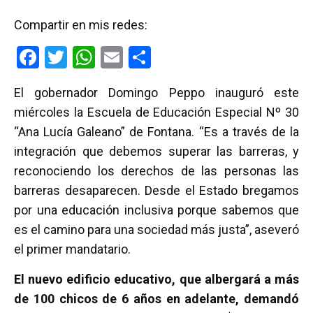
Compartir en mis redes:
F
T
W
E
C
a
wi
h
m
o
El gobernador Domingo Peppo inauguró este
ce
tt
at
ail
m
miércoles la Escuela de Educación Especial Nº 30
b
er
s
p
“Ana Lucía Galeano” de Fontana. “Es a través de la
o
A
ar
integración que debemos superar las barreras, y
o
p
tir
reconociendo los derechos de las personas las
k
p
barreras desaparecen. Desde el Estado bregamos
por una educación inclusiva porque sabemos que
es el camino para una sociedad más justa”, aseveró
el primer mandatario.
El nuevo edificio educativo, que albergará a más
de 100 chicos de 6 años en adelante, demandó