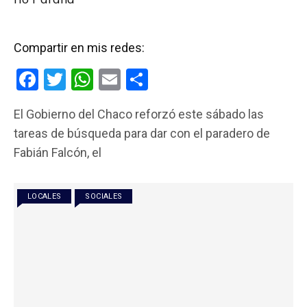
Compartir en mis redes:
F
T
W
E
C
a
wi
h
m
o
El Gobierno del Chaco reforzó este sábado las
ce
tt
at
ail
m
tareas de búsqueda para dar con el paradero de
b
er
s
p
Fabián Falcón, el
o
A
ar
o
p
tir
LOCALES
SOCIALES
k
p