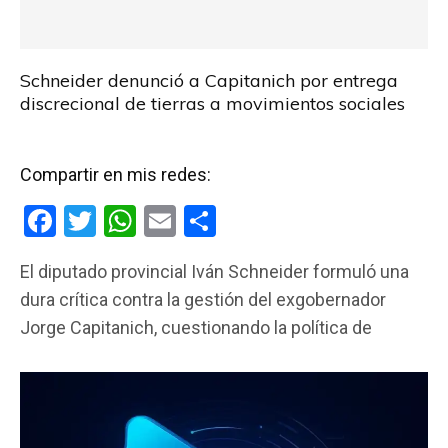
Schneider denunció a Capitanich por entrega
discrecional de tierras a movimientos sociales
Compartir en mis redes:
F
T
W
E
C
a
wi
h
m
o
El diputado provincial Iván Schneider formuló una
ce
tt
at
ail
m
dura crítica contra la gestión del exgobernador
b
er
s
p
Jorge Capitanich, cuestionando la política de
o
A
ar
o
p
tir
k
p