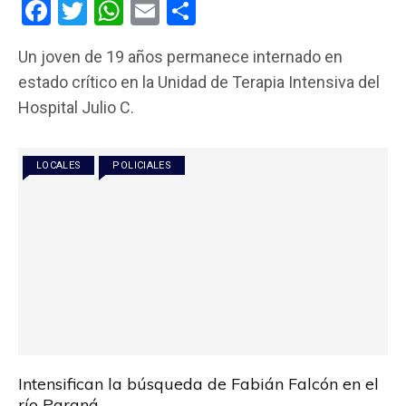
F
T
W
E
C
a
wi
h
m
o
Un joven de 19 años permanece internado en
ce
tt
at
ail
m
estado crítico en la Unidad de Terapia Intensiva del
b
er
s
p
Hospital Julio C.
o
A
ar
o
p
tir
LOCALES
POLICIALES
k
p
Intensifican la búsqueda de Fabián Falcón en el
río Paraná