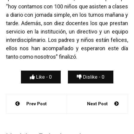
“hoy contamos con 100 niños que asisten a clases
a diario con jornada simple, en los turnos mañana y
tarde. Además, son diez docentes los que prestan
servicio en la institución, un directivo y un equipo
interdisciplinario. Los padres y niños están felices,
ellos nos han acompañado y esperaron este día
tanto como nosotros” finalizó.
Like -
0
Dislike -
0
Navegación
Prev Post
Next Post
de
entradas