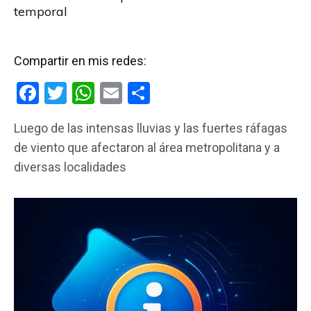
temporal
Compartir en mis redes:
F
T
W
E
C
a
wi
h
m
o
Luego de las intensas lluvias y las fuertes ráfagas
ce
tt
at
ail
m
de viento que afectaron al área metropolitana y a
b
er
s
p
diversas localidades
o
A
ar
o
p
tir
k
p