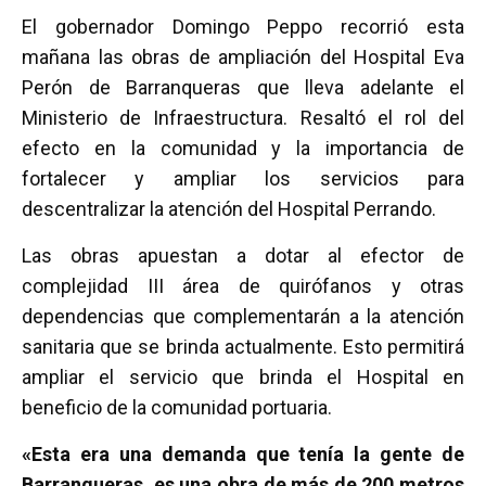
a
wi
h
m
o
El gobernador Domingo Peppo recorrió esta
ce
tt
at
ail
m
mañana las obras de ampliación del Hospital Eva
b
er
s
p
Perón de Barranqueras que lleva adelante el
o
A
ar
Ministerio de Infraestructura. Resaltó el rol del
o
p
tir
efecto en la comunidad y la importancia de
k
p
fortalecer y ampliar los servicios para
descentralizar la atención del Hospital Perrando.
Las obras apuestan a dotar al efector de
complejidad III área de quirófanos y otras
dependencias que complementarán a la atención
sanitaria que se brinda actualmente. Esto permitirá
ampliar el servicio que brinda el Hospital en
beneficio de la comunidad portuaria.
«Esta era una demanda que tenía la gente de
Barranqueras, es una obra de más de 200 metros