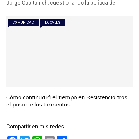
Jorge Capitanich, cuestionando la política de
o
A
ar
o
p
tir
COMUNIDAD
LOCALES
k
p
Cómo continuará el tiempo en Resistencia tras
el paso de las tormentas
Compartir en mis redes: