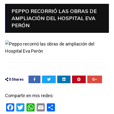
PEPPO RECORRIÓ LAS OBRAS DE
AMPLIACIÓN DEL HOSPITAL EVA
PERÓN
0
Shares
Compartir en mis redes:
F
T
W
E
C