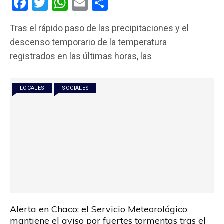
F
T
W
E
C
a
wi
h
m
o
Tras el rápido paso de las precipitaciones y el
ce
tt
at
ail
m
descenso temporario de la temperatura
b
er
s
p
registrados en las últimas horas, las
o
A
ar
o
p
tir
LOCALES
SOCIALES
k
p
Alerta en Chaco: el Servicio Meteorológico
mantiene el aviso por fuertes tormentas tras el