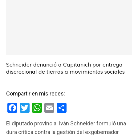
Schneider denunció a Capitanich por entrega
discrecional de tierras a movimientos sociales
Compartir en mis redes:
F
T
W
E
C
a
wi
h
m
o
El diputado provincial Iván Schneider formuló una
ce
tt
at
ail
m
dura crítica contra la gestión del exgobernador
b
er
s
p