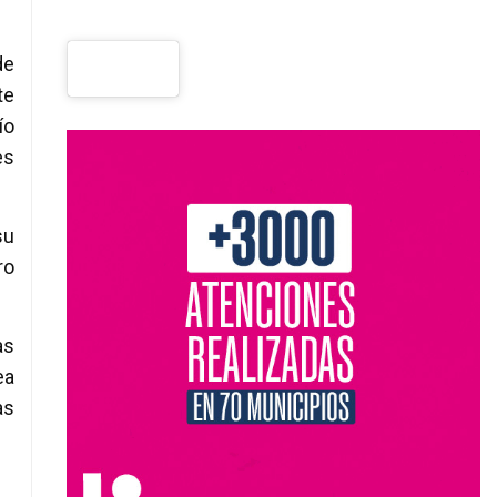
de
te
ío
es
su
ro
as
ea
as