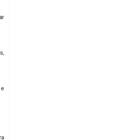
ar
s,
 e
ra