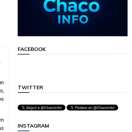
FACEBOOK
o
án
TWITTER
s,
os
en
INSTAGRAM
as