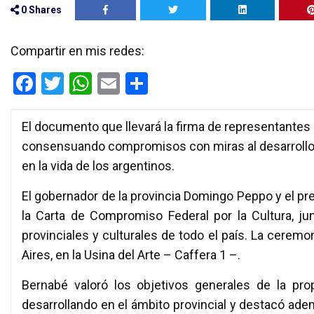
0
Shares
Compartir en mis redes:
F
T
W
E
C
a
wi
h
m
o
ce
tt
at
ail
m
El documento que llevará la firma de representantes 
b
er
s
p
consensuando compromisos con miras al desarrollo de
en la vida de los argentinos.
o
A
ar
o
p
tir
El gobernador de la provincia Domingo Peppo y el pre
k
p
la Carta de Compromiso Federal por la Cultura, jun
provinciales y culturales de todo el país. La ceremo
Aires, en la Usina del Arte – Caffera 1 –.
Bernabé valoró los objetivos generales de la pro
desarrollando en el ámbito provincial y destacó a