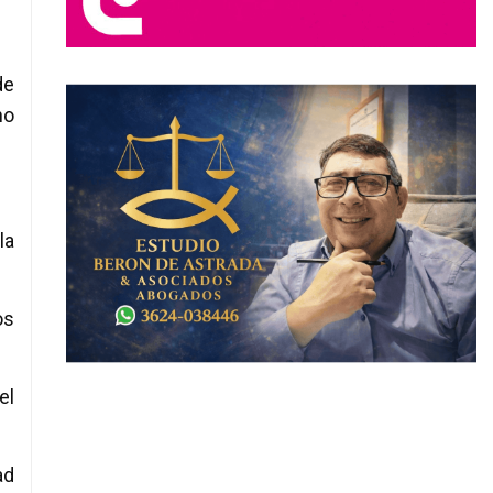
de
no
la
os
el
ad