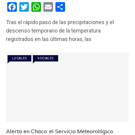
F
T
W
E
C
a
wi
h
m
o
Tras el rápido paso de las precipitaciones y el
ce
tt
at
ail
m
descenso temporario de la temperatura
b
er
s
p
registrados en las últimas horas, las
o
A
ar
o
p
tir
LOCALES
SOCIALES
k
p
Alerta en Chaco: el Servicio Meteorológico