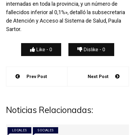
internadas en toda la provincia, y un número de
fallecidos inferior al 0,1%», detalló la subsecretaria
de Atención y Acceso al Sistema de Salud, Paula
Sartor.
Like -
0
Dislike -
0
Navegación
Prev Post
Next Post
de
entradas
Noticias Relacionadas:
LOCALES
SOCIALES