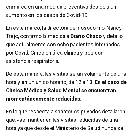
b
er
s
p
enmarca en una medida preventiva debido a un
o
A
ar
aumento en los casos de Covid-19.
o
p
tir
En este marco, la directora del nosocomio, Nancy
k
p
Trejo, confirmó la medida a
Diario Chaco
y detalló
que actualmente son ocho pacientes internados
por Covid. Cinco en área clínica y tres con
asistencia respiratoria.
De esta manera, las visitas serán solamente de una
hora y en un único horario, de 12 a 13.
En el caso de
Clínica Médica y Salud Mental se encuentran
momentáneamente reducidas.
En lo que respecta a sanatorios privados detallaron
que, «se mantienen las visitas reducidas de una
hora ya que desde el Ministerio de Salud nunca se