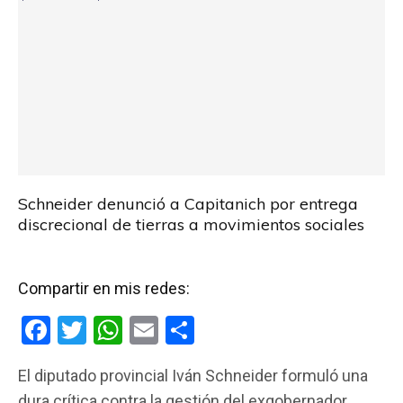
Schneider denunció a Capitanich por entrega
discrecional de tierras a movimientos sociales
Compartir en mis redes:
F
T
W
E
C
a
wi
h
m
o
El diputado provincial Iván Schneider formuló una
ce
tt
at
ail
m
dura crítica contra la gestión del exgobernador