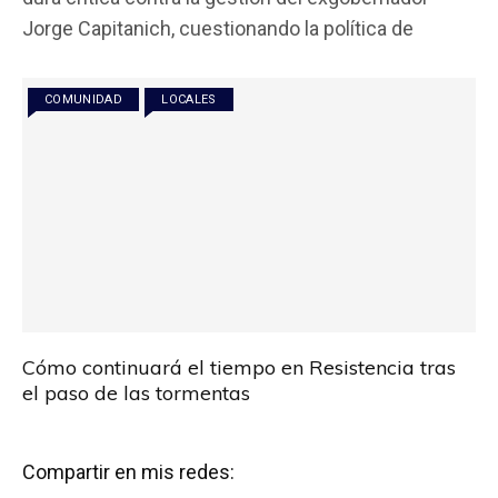
b
er
s
p
Jorge Capitanich, cuestionando la política de
o
A
ar
o
p
tir
COMUNIDAD
LOCALES
k
p
Cómo continuará el tiempo en Resistencia tras
el paso de las tormentas
Compartir en mis redes: