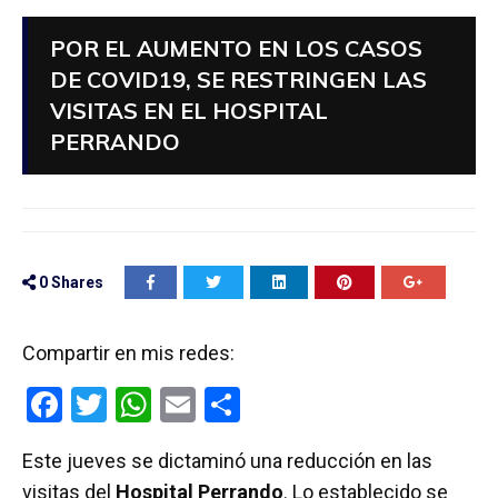
POR EL AUMENTO EN LOS CASOS
DE COVID19, SE RESTRINGEN LAS
VISITAS EN EL HOSPITAL
PERRANDO
0
Shares
Compartir en mis redes:
F
T
W
E
C
a
wi
h
m
o
Este jueves se dictaminó una reducción en las
ce
tt
at
ail
m
visitas del
Hospital Perrando
. Lo establecido se