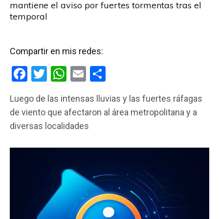
mantiene el aviso por fuertes tormentas tras el
temporal
Compartir en mis redes:
F
T
W
E
C
a
wi
h
m
o
Luego de las intensas lluvias y las fuertes ráfagas
ce
tt
at
ail
m
de viento que afectaron al área metropolitana y a
b
er
s
p
diversas localidades
o
A
ar
o
p
tir
k
p