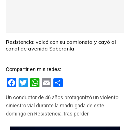
Resistencia: volcó con su camioneta y cayó al
canal de avenida Soberanía
Compartir en mis redes:
F
T
W
E
C
a
wi
h
m
o
Un conductor de 46 años protagonizó un violento
ce
tt
at
ail
m
siniestro vial durante la madrugada de este
b
er
s
p
domingo en Resistencia, tras perder
o
A
ar
o
p
tir