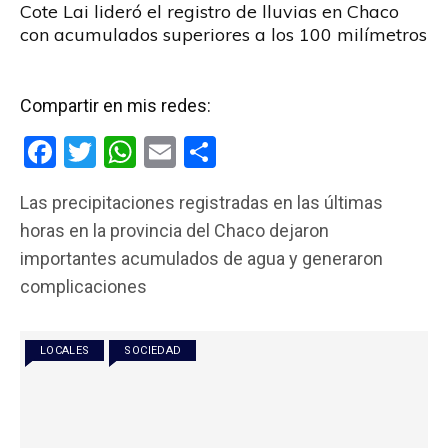
Cote Lai lideró el registro de lluvias en Chaco
con acumulados superiores a los 100 milímetros
Compartir en mis redes:
F
T
W
E
C
a
wi
h
m
o
Las precipitaciones registradas en las últimas
ce
tt
at
ail
m
horas en la provincia del Chaco dejaron
b
er
s
p
importantes acumulados de agua y generaron
o
A
ar
complicaciones
o
p
tir
k
p
LOCALES
SOCIEDAD