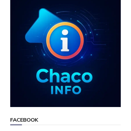
k
p
FACEBOOK