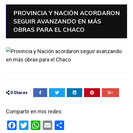
PROVINCIA Y NACIÓN ACORDARON
SEGUIR AVANZANDO EN MÁS
OBRAS PARA EL CHACO
0
Shares
Compartir en mis redes:
F
T
W
E
C