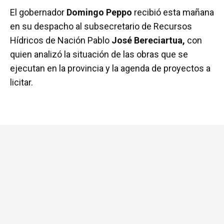
a
wi
h
m
o
El gobernador
Domingo Peppo
recibió esta mañana
ce
tt
at
ail
m
en su despacho al subsecretario de Recursos
b
er
s
p
Hídricos de Nación Pablo
José Bereciartua,
con
o
A
ar
quien analizó la situación de las obras que se
o
p
tir
ejecutan en la provincia y la agenda de proyectos a
k
p
licitar.