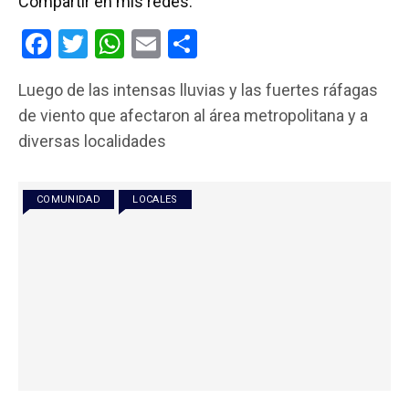
Compartir en mis redes:
F
T
W
E
C
a
wi
h
m
o
Luego de las intensas lluvias y las fuertes ráfagas
ce
tt
at
ail
m
de viento que afectaron al área metropolitana y a
b
er
s
p
diversas localidades
o
A
ar
o
p
tir
COMUNIDAD
LOCALES
k
p