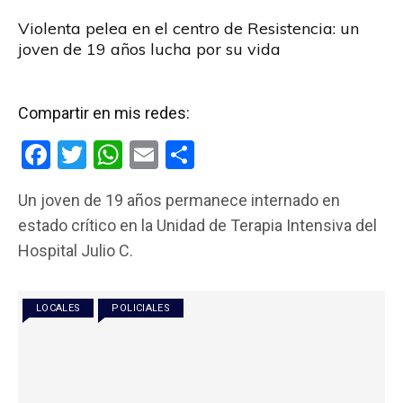
Violenta pelea en el centro de Resistencia: un
joven de 19 años lucha por su vida
Compartir en mis redes:
F
T
W
E
C
a
wi
h
m
o
Un joven de 19 años permanece internado en
ce
tt
at
ail
m
estado crítico en la Unidad de Terapia Intensiva del
b
er
s
p
Hospital Julio C.
o
A
ar
o
p
tir
LOCALES
POLICIALES
k
p