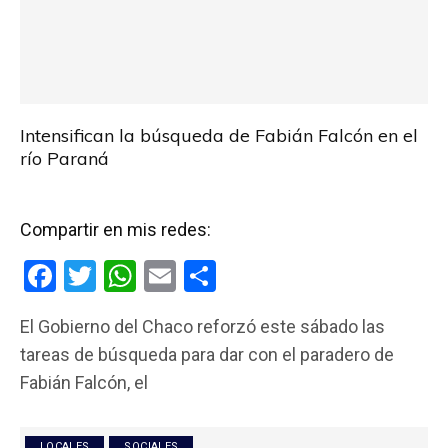
Intensifican la búsqueda de Fabián Falcón en el
río Paraná
Compartir en mis redes:
F
T
W
E
C
a
wi
h
m
o
El Gobierno del Chaco reforzó este sábado las
ce
tt
at
ail
m
tareas de búsqueda para dar con el paradero de
b
er
s
p
Fabián Falcón, el
o
A
ar
o
p
tir
LOCALES
SOCIALES