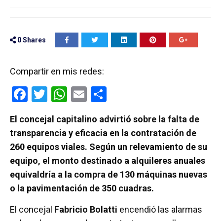
0
Shares
Compartir en mis redes:
F
T
W
E
C
a
wi
h
m
o
El concejal capitalino advirtió sobre la falta de
ce
tt
at
ail
m
transparencia y eficacia en la contratación de
b
er
s
p
260 equipos viales. Según un relevamiento de su
o
A
ar
equipo, el monto destinado a alquileres anuales
o
p
tir
equivaldría a la compra de 130 máquinas nuevas
k
p
o la pavimentación de 350 cuadras.
El concejal
Fabricio Bolatti
encendió las alarmas