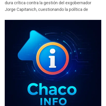
dura crítica contra la gestión del exgobernador
b
er
s
p
Jorge Capitanich, cuestionando la política de
o
A
ar
o
p
tir
k
p