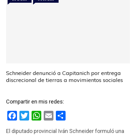
k
p
Schneider denunció a Capitanich por entrega
discrecional de tierras a movimientos sociales
Compartir en mis redes:
F
T
W
E
C
a
wi
h
m
o
El diputado provincial Iván Schneider formuló una
ce
tt
at
ail
m