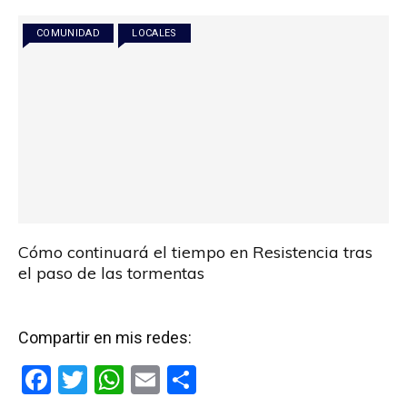
o
p
tir
COMUNIDAD
LOCALES
k
p
Cómo continuará el tiempo en Resistencia tras
el paso de las tormentas
Compartir en mis redes:
F
T
W
E
C