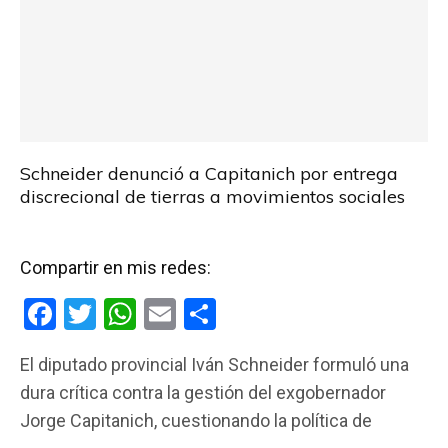
Schneider denunció a Capitanich por entrega
discrecional de tierras a movimientos sociales
Compartir en mis redes:
F
T
W
E
C
a
wi
h
m
o
El diputado provincial Iván Schneider formuló una
ce
tt
at
ail
m
dura crítica contra la gestión del exgobernador
b
er
s
p
Jorge Capitanich, cuestionando la política de
o
A
ar