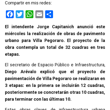
Compartir en mis redes:
F
T
W
E
C
a
wi
h
m
o
El intendente Jorge Capitanich anunció este
ce
tt
at
ail
m
miércoles la realización de obras de pavimento
b
er
s
p
urbano para Villa Pegoraro. El proyecto de la
o
A
ar
obra contempla un total de 32 cuadras en tres
o
p
tir
etapas.
k
p
El secretario de Espacio Público e Infraestructura,
Diego Arévalo explicó que el proyecto de
pavimentación de Villa Pegoraro se realizaran en
3 etapas: en la primera se incluirán 12 cuadras,
posteriormente se concretarán otras 10 cuadras,
para terminar con las últimas 10.
Estas obras claves de infraestructura urbana