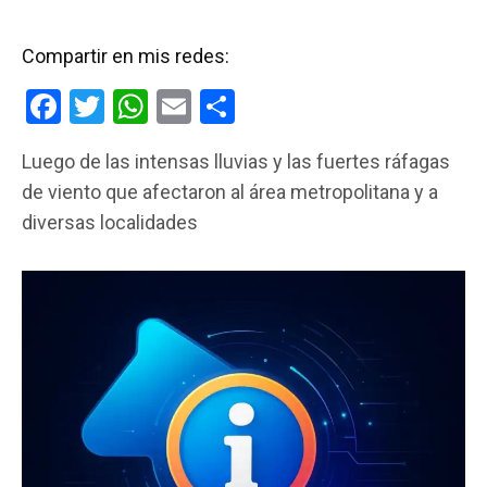
Compartir en mis redes:
F
T
W
E
C
a
wi
h
m
o
Luego de las intensas lluvias y las fuertes ráfagas
ce
tt
at
ail
m
de viento que afectaron al área metropolitana y a
b
er
s
p
diversas localidades
o
A
ar
o
p
tir
k
p