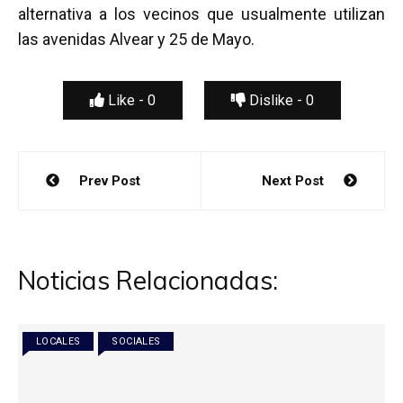
alternativa a los vecinos que usualmente utilizan
las avenidas Alvear y 25 de Mayo.
Like -
0
Dislike -
0
Navegación
Prev Post
Next Post
de
entradas
Noticias Relacionadas:
LOCALES
SOCIALES