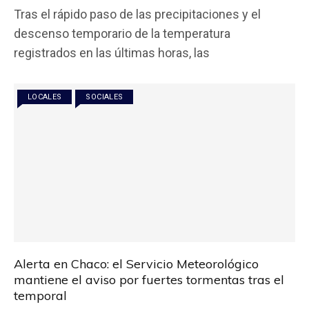
a
wi
h
m
o
Tras el rápido paso de las precipitaciones y el
ce
tt
at
ail
m
descenso temporario de la temperatura
b
er
s
p
registrados en las últimas horas, las
o
A
ar
o
p
tir
LOCALES
SOCIALES
k
p
Alerta en Chaco: el Servicio Meteorológico
mantiene el aviso por fuertes tormentas tras el
temporal