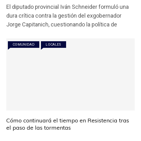
a
wi
h
m
o
El diputado provincial Iván Schneider formuló una
ce
tt
at
ail
m
dura crítica contra la gestión del exgobernador
b
er
s
p
Jorge Capitanich, cuestionando la política de
o
A
ar
o
p
tir
COMUNIDAD
LOCALES
k
p
Cómo continuará el tiempo en Resistencia tras
el paso de las tormentas