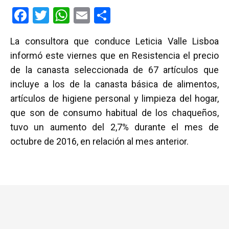
F
T
W
E
C
a
wi
h
m
o
La consultora que conduce Leticia Valle Lisboa
ce
tt
at
ail
m
informó este viernes que en Resistencia el precio
b
er
s
p
de la canasta seleccionada de 67 artículos que
o
A
ar
incluye a los de la canasta básica de alimentos,
o
p
tir
artículos de higiene personal y limpieza del hogar,
k
p
que son de consumo habitual de los chaqueños,
tuvo un aumento del 2,7% durante el mes de
octubre de 2016, en relación al mes anterior.