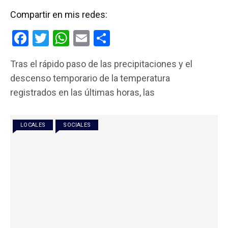
Compartir en mis redes:
F
T
W
E
C
a
wi
h
m
o
Tras el rápido paso de las precipitaciones y el
ce
tt
at
ail
m
descenso temporario de la temperatura
b
er
s
p
registrados en las últimas horas, las
o
A
ar
o
p
tir
LOCALES
SOCIALES
k
p