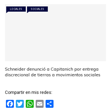
LOCALES
SOCIALES
Schneider denunció a Capitanich por entrega
discrecional de tierras a movimientos sociales
Compartir en mis redes:
F
T
W
E
C