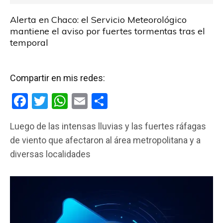
Alerta en Chaco: el Servicio Meteorológico
mantiene el aviso por fuertes tormentas tras el
temporal
Compartir en mis redes:
F
T
W
E
C
a
wi
h
m
o
Luego de las intensas lluvias y las fuertes ráfagas
ce
tt
at
ail
m
de viento que afectaron al área metropolitana y a
b
er
s
p
diversas localidades
o
A
ar
o
p
tir
k
p