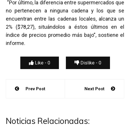
“Por último, la diferencia entre supermercados que
no pertenecen a ninguna cadena y los que se
encuentran entre las cadenas locales, alcanza un
2% ($78,27), situándolos a éstos últimos en el
índice de precios promedio más bajo”, sostiene el
informe.
Like -
0
Dislike -
0
Navegación
Prev Post
Next Post
de
entradas
Noticias Relacionadas: