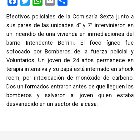
F
T
W
E
C
a
wi
h
m
o
Efectivos policiales de la Comisaría Sexta junto a
ce
tt
at
ail
m
sus pares de las unidades 4° y 7° intervinieron en
b
er
s
p
un incendio de una vivienda en inmediaciones del
o
A
ar
barrio Intendente Borrini. El foco ígneo fue
o
p
tir
sofocado por Bomberos de la fuerza policial y
k
p
Voluntarios. Un joven de 24 años permanece en
terapia intensiva y su papá está internado en shock
room, por intoxicación de monóxido de carbono.
Dos uniformados entraron antes de que lleguen los
bomberos y salvaron al joven quien estaba
desvanecido en un sector de la casa.