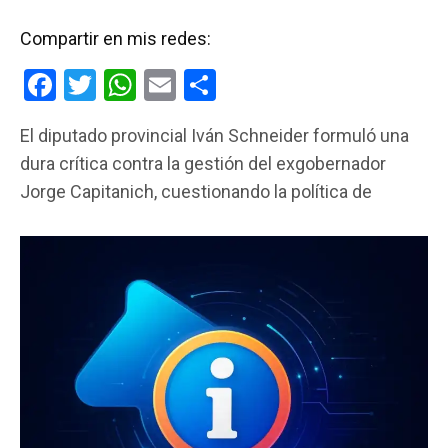
Compartir en mis redes:
F
T
W
E
C
a
wi
h
m
o
El diputado provincial Iván Schneider formuló una
ce
tt
at
ail
m
dura crítica contra la gestión del exgobernador
b
er
s
p
Jorge Capitanich, cuestionando la política de
o
A
ar
o
p
tir
k
p