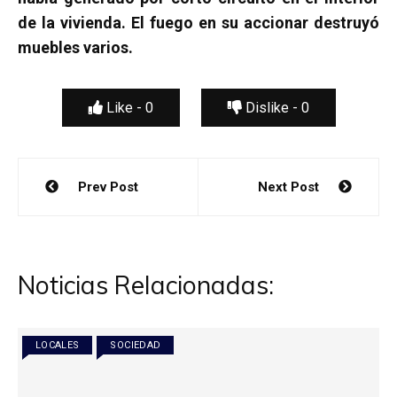
de la vivienda. El fuego en su accionar destruyó
muebles varios.
Like -
0
Dislike -
0
Navegación
Prev Post
Next Post
de
entradas
Noticias Relacionadas:
LOCALES
SOCIEDAD