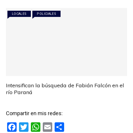
o
A
ar
o
p
tir
LOCALES
POLICIALES
k
p
Intensifican la búsqueda de Fabián Falcón en el
río Paraná
Compartir en mis redes:
F
T
W
E
C