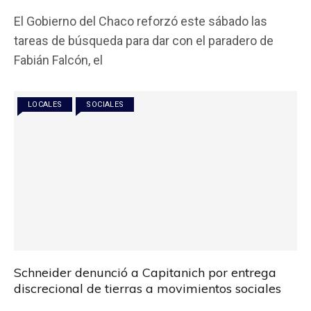
a
wi
h
m
o
El Gobierno del Chaco reforzó este sábado las
ce
tt
at
ail
m
tareas de búsqueda para dar con el paradero de
b
er
s
p
Fabián Falcón, el
o
A
ar
o
p
tir
LOCALES
SOCIALES
k
p
Schneider denunció a Capitanich por entrega
discrecional de tierras a movimientos sociales