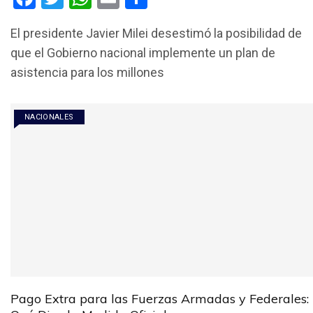
a
wi
h
m
o
El presidente Javier Milei desestimó la posibilidad de
ce
tt
at
ail
m
que el Gobierno nacional implemente un plan de
b
er
s
p
asistencia para los millones
o
A
ar
o
p
tir
NACIONALES
k
p
Pago Extra para las Fuerzas Armadas y Federales: