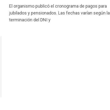
a
wi
h
m
o
El organismo publicó el cronograma de pagos para
ce
tt
at
ail
m
jubilados y pensionados. Las fechas varían según la
b
er
s
p
terminación del DNI y
o
A
ar
o
p
tir
k
p