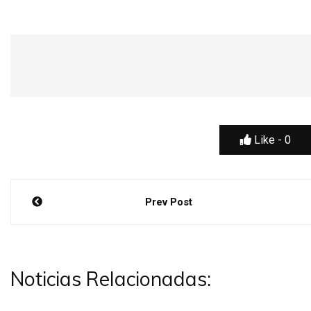
Like -
0
Navegación
Prev Post
de
entradas
Noticias Relacionadas: