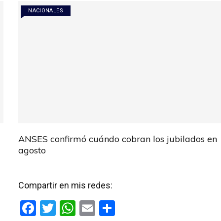
NACIONALES
ANSES confirmó cuándo cobran los jubilados en
agosto
Compartir en mis redes:
F
T
W
E
C