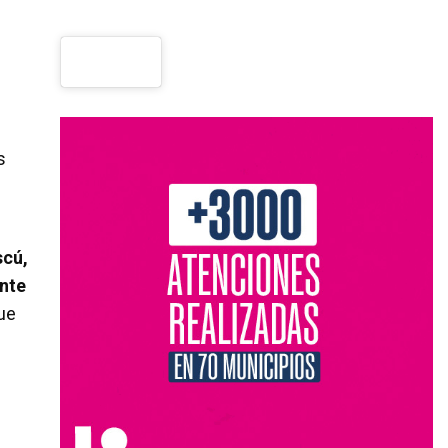
s
scú,
ante
que