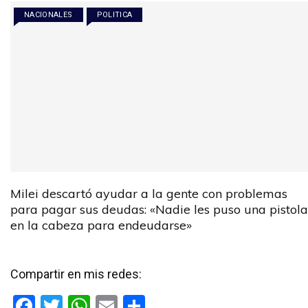
NACIONALES
POLITICA
Milei descartó ayudar a la gente con problemas
para pagar sus deudas: «Nadie les puso una pistola
en la cabeza para endeudarse»
Compartir en mis redes:
F
T
W
E
C