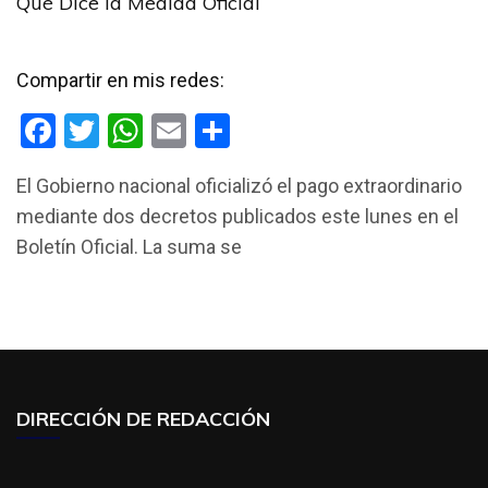
Qué Dice la Medida Oficial
Compartir en mis redes:
F
T
W
E
C
a
wi
h
m
o
El Gobierno nacional oficializó el pago extraordinario
ce
tt
at
ail
m
mediante dos decretos publicados este lunes en el
b
er
s
p
Boletín Oficial. La suma se
o
A
ar
o
p
tir
k
p
DIRECCIÓN DE REDACCIÓN