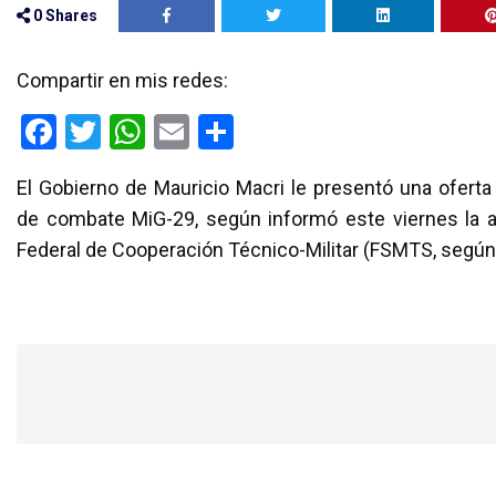
0
Shares
Compartir en mis redes:
F
T
W
E
C
a
wi
h
m
o
El Gobierno de Mauricio Macri le presentó una ofert
ce
tt
at
ail
m
de combate MiG-29, según informó este viernes la ag
b
er
s
p
Federal de Cooperación Técnico-Militar (FSMTS, según 
o
A
ar
o
p
tir
k
p