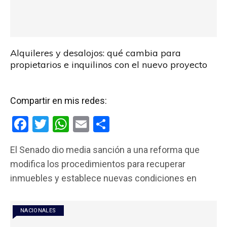
Alquileres y desalojos: qué cambia para
propietarios e inquilinos con el nuevo proyecto
Compartir en mis redes:
F
T
W
E
C
a
wi
h
m
o
El Senado dio media sanción a una reforma que
ce
tt
at
ail
m
modifica los procedimientos para recuperar
b
er
s
p
inmuebles y establece nuevas condiciones en
o
A
ar
o
p
tir
NACIONALES
k
p