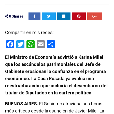
0
Shares
Compartir en mis redes:
F
T
W
E
C
a
wi
h
m
o
El Ministro de Economía advirtió a Karina Milei
ce
tt
at
ail
m
que los escándalos patrimoniales del Jefe de
b
er
s
p
Gabinete erosionan la confianza en el programa
o
A
ar
económico. La Casa Rosada ya evalúa una
o
p
tir
reestructuración que incluiría el desembarco del
k
p
titular de Diputados en la cartera política.
BUENOS AIRES.
El Gobierno atraviesa sus horas
más críticas desde la asunción de Javier Milei. La