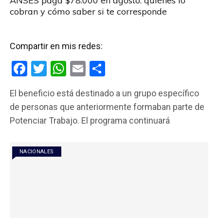
ANSES paga $78.000 en agosto: quiénes lo
cobran y cómo saber si te corresponde
Compartir en mis redes:
F
T
W
E
C
a
wi
h
m
o
El beneficio está destinado a un grupo específico
ce
tt
at
ail
m
de personas que anteriormente formaban parte de
b
er
s
p
Potenciar Trabajo. El programa continuará
o
A
ar
o
p
tir
NACIONALES
k
p