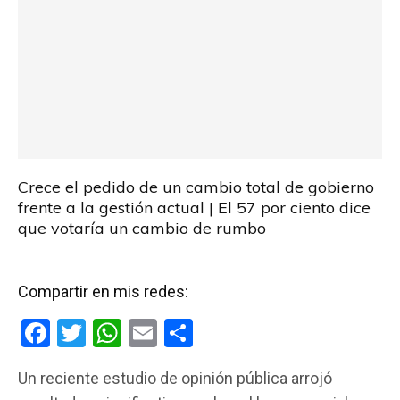
Crece el pedido de un cambio total de gobierno
frente a la gestión actual | El 57 por ciento dice
que votaría un cambio de rumbo
Compartir en mis redes:
F
T
W
E
C
a
wi
h
m
o
Un reciente estudio de opinión pública arrojó
ce
tt
at
ail
m