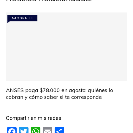
NACIONALES
ANSES paga $78.000 en agosto: quiénes lo
cobran y cómo saber si te corresponde
Compartir en mis redes:
F
T
W
E
C