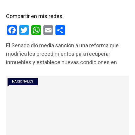
Compartir en mis redes:
F
T
W
E
C
a
wi
h
m
o
El Senado dio media sanción a una reforma que
ce
tt
at
ail
m
modifica los procedimientos para recuperar
b
er
s
p
inmuebles y establece nuevas condiciones en
o
A
ar
o
p
tir
NACIONALES
k
p