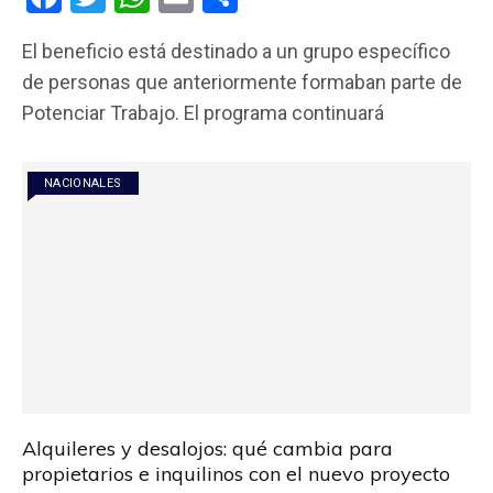
a
wi
h
m
o
El beneficio está destinado a un grupo específico
ce
tt
at
ail
m
de personas que anteriormente formaban parte de
b
er
s
p
Potenciar Trabajo. El programa continuará
o
A
ar
o
p
tir
NACIONALES
k
p
Alquileres y desalojos: qué cambia para
propietarios e inquilinos con el nuevo proyecto