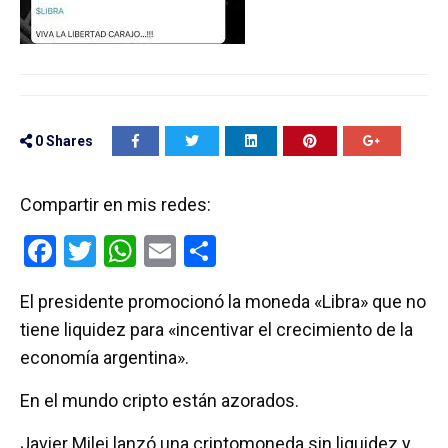
0
Shares
Compartir en mis redes:
F
T
W
E
C
a
wi
h
m
o
El presidente promocionó la moneda «Libra» que no
ce
tt
at
ail
m
tiene liquidez para «incentivar el crecimiento de la
b
er
s
p
economía argentina».
o
A
ar
En el mundo cripto están azorados.
o
p
tir
k
p
Javier Milei lanzó una criptomoneda sin liquidez y