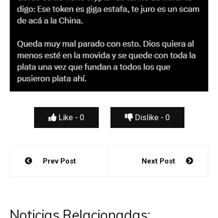
Like -
0
Dislike -
0
Navegación
Prev Post
Next Post
de
entradas
Noticias Relacionadas: