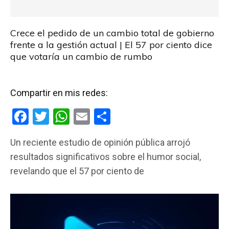
Crece el pedido de un cambio total de gobierno
frente a la gestión actual | El 57 por ciento dice
que votaría un cambio de rumbo
Compartir en mis redes:
F
T
W
E
C
a
wi
h
m
o
Un reciente estudio de opinión pública arrojó
ce
tt
at
ail
m
resultados significativos sobre el humor social,
b
er
s
p
revelando que el 57 por ciento de
o
A
ar
o
p
tir
k
p