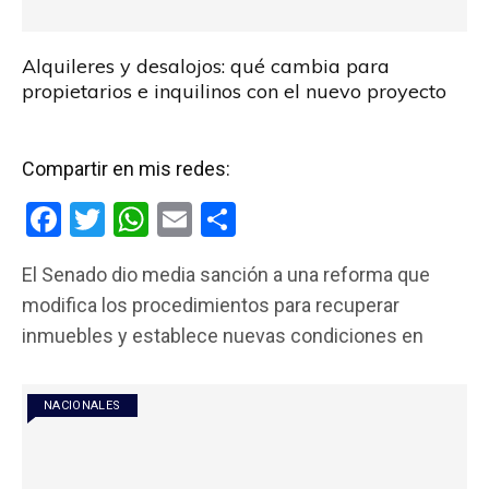
Alquileres y desalojos: qué cambia para
propietarios e inquilinos con el nuevo proyecto
Compartir en mis redes:
F
T
W
E
C
a
wi
h
m
o
El Senado dio media sanción a una reforma que
ce
tt
at
ail
m
modifica los procedimientos para recuperar
b
er
s
p
inmuebles y establece nuevas condiciones en
o
A
ar
o
p
tir
NACIONALES
k
p