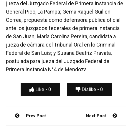
jueza del Juzgado Federal de Primera Instancia de
General Pico, La Pampa; Gema Raquel Guillen
Correa, propuesta como defensora pública oficial
ante los juzgados federales de primera instancia
de San Juan; María Carolina Pereira, candidata a
jueza de cámara del Tribunal Oral en lo Criminal
Federal de San Luis; y Susana Beatriz Pravata,
postulada para jueza del Juzgado Federal de
Primera Instancia N°4 de Mendoza.
Like -
0
Dislike -
0
Navegación
Prev Post
Next Post
de