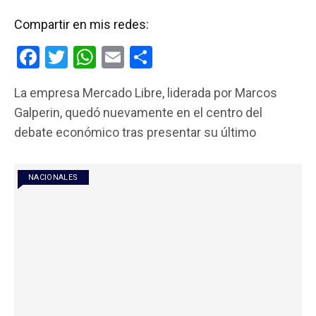
Compartir en mis redes:
F
T
W
E
C
a
wi
h
m
o
La empresa Mercado Libre, liderada por Marcos
ce
tt
at
ail
m
Galperin, quedó nuevamente en el centro del
b
er
s
p
debate económico tras presentar su último
o
A
ar
o
p
tir
NACIONALES
k
p