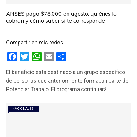
ANSES paga $78.000 en agosto: quiénes lo
cobran y cómo saber si te corresponde
Compartir en mis redes:
F
T
W
E
C
a
wi
h
m
o
El beneficio está destinado a un grupo específico
ce
tt
at
ail
m
de personas que anteriormente formaban parte de
b
er
s
p
Potenciar Trabajo. El programa continuará
o
A
ar
o
p
tir
NACIONALES
k
p