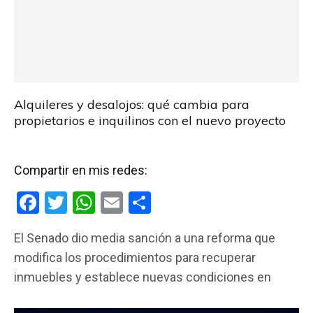
Alquileres y desalojos: qué cambia para
propietarios e inquilinos con el nuevo proyecto
Compartir en mis redes:
F
T
W
E
C
a
wi
h
m
o
El Senado dio media sanción a una reforma que
ce
tt
at
ail
m
modifica los procedimientos para recuperar
b
er
s
p
inmuebles y establece nuevas condiciones en
o
A
ar