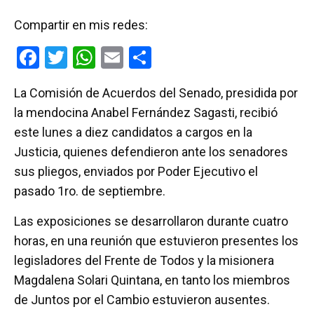
Compartir en mis redes:
F
T
W
E
C
a
wi
h
m
o
La Comisión de Acuerdos del Senado, presidida por
ce
tt
at
ail
m
la mendocina Anabel Fernández Sagasti, recibió
b
er
s
p
este lunes a diez candidatos a cargos en la
o
A
ar
Justicia, quienes defendieron ante los senadores
o
p
tir
sus pliegos, enviados por Poder Ejecutivo el
k
p
pasado 1ro. de septiembre.
Las exposiciones se desarrollaron durante cuatro
horas, en una reunión que estuvieron presentes los
legisladores del Frente de Todos y la misionera
Magdalena Solari Quintana, en tanto los miembros
de Juntos por el Cambio estuvieron ausentes.