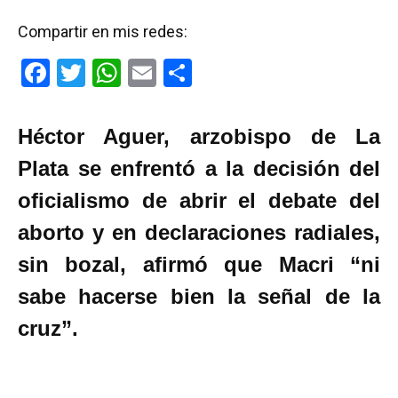
Compartir en mis redes:
F
T
W
E
C
a
wi
h
m
o
ce
tt
at
ail
m
Héctor Aguer, arzobispo de La
b
er
s
p
Plata se enfrentó a la decisión del
o
A
ar
oficialismo de abrir el debate del
o
p
tir
aborto y en declaraciones radiales,
k
p
sin bozal, afirmó que Macri “ni
sabe hacerse bien la señal de la
cruz”.