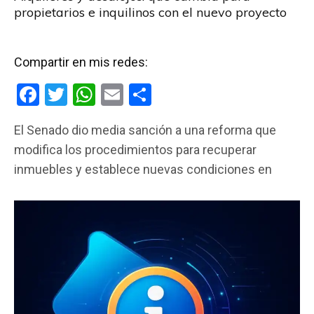
propietarios e inquilinos con el nuevo proyecto
Compartir en mis redes:
F
T
W
E
C
a
wi
h
m
o
El Senado dio media sanción a una reforma que
ce
tt
at
ail
m
modifica los procedimientos para recuperar
b
er
s
p
inmuebles y establece nuevas condiciones en
o
A
ar
o
p
tir
k
p