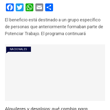
F
T
W
E
C
a
wi
h
m
o
El beneficio está destinado a un grupo específico
ce
tt
at
ail
m
de personas que anteriormente formaban parte de
b
er
s
p
Potenciar Trabajo. El programa continuará
o
A
ar
o
p
tir
NACIONALES
k
p
Alquileres y desalojos: qué cambia para