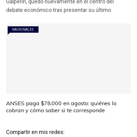
Galperin, quedó nuevamente en el centro del
b
er
s
p
debate económico tras presentar su último
o
A
ar
o
p
tir
NACIONALES
k
p
ANSES paga $78.000 en agosto: quiénes lo
cobran y cómo saber si te corresponde
Compartir en mis redes: