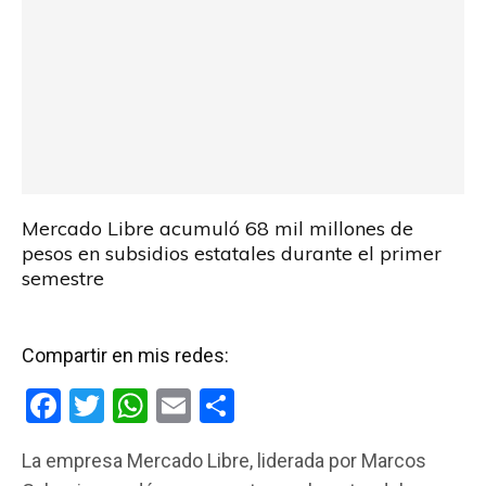
Mercado Libre acumuló 68 mil millones de
pesos en subsidios estatales durante el primer
semestre
Compartir en mis redes:
F
T
W
E
C
a
wi
h
m
o
La empresa Mercado Libre, liderada por Marcos
ce
tt
at
ail
m