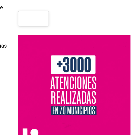
de
ias