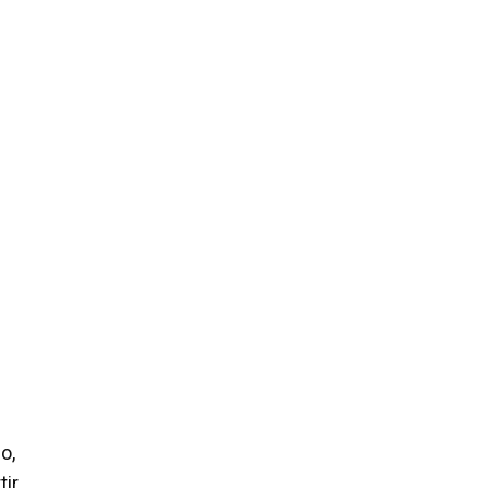
o,
tir