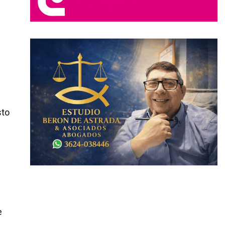
sto
e