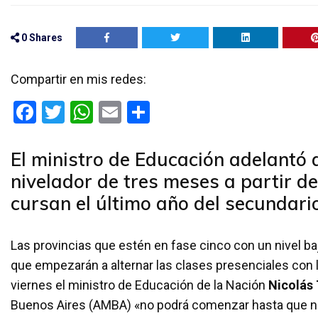
0
Shares
Compartir en mis redes:
F
T
W
E
C
a
wi
h
m
o
ce
tt
at
ail
m
El ministro de Educación adelantó
b
er
s
p
nivelador de tres meses a partir d
o
A
ar
cursan el último año del secundario
o
p
tir
k
p
Las provincias que estén en fase cinco con un nivel ba
que empezarán a alternar las clases presenciales con l
viernes el ministro de Educación de la Nación
Nicolás 
Buenos Aires (AMBA) «no podrá comenzar hasta que no