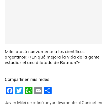
Milei atacó nuevamente a los científicos
argentinos: «¿En qué mejora la vida de la gente
estudiar el ano dilatado de Batman?»
Compartir en mis redes:
F
T
W
E
C
a
wi
h
m
o
Javier Milei se refirió peyorativamente al Conicet en
ce
tt
at
ail
m