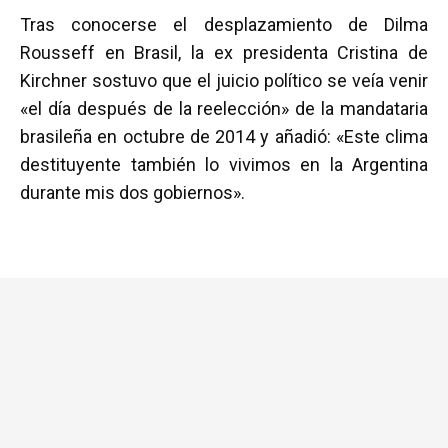
a
wi
h
m
o
Tras conocerse el desplazamiento de Dilma
ce
tt
at
ail
m
Rousseff en Brasil, la ex presidenta Cristina de
b
er
s
p
Kirchner sostuvo que el juicio político se veía venir
o
A
ar
«el día después de la reelección» de la mandataria
o
p
tir
brasileña en octubre de 2014 y añadió: «Este clima
k
p
destituyente también lo vivimos en la Argentina
durante mis dos gobiernos».