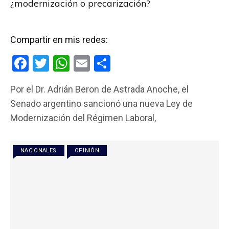
¿modernización o precarización?
Compartir en mis redes:
F
T
W
E
C
a
wi
h
m
o
Por el Dr. Adrián Beron de Astrada Anoche, el
ce
tt
at
ail
m
Senado argentino sancionó una nueva Ley de
b
er
s
p
Modernización del Régimen Laboral,
o
A
ar
o
p
tir
NACIONALES
OPINIÓN
k
p