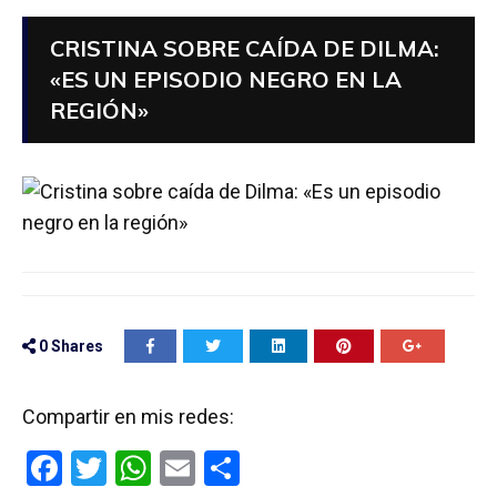
CRISTINA SOBRE CAÍDA DE DILMA:
«ES UN EPISODIO NEGRO EN LA
REGIÓN»
0
Shares
Compartir en mis redes:
F
T
W
E
C