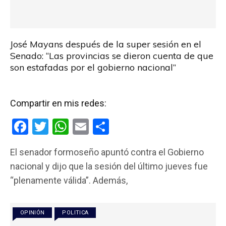
José Mayans después de la super sesión en el
Senado: “Las provincias se dieron cuenta de que
son estafadas por el gobierno nacional”
Compartir en mis redes:
F
T
W
E
C
a
wi
h
m
o
El senador formoseño apuntó contra el Gobierno
ce
tt
at
ail
m
nacional y dijo que la sesión del último jueves fue
b
er
s
p
“plenamente válida”. Además,
o
A
ar
o
p
tir
OPINIÓN
POLITICA
k
p