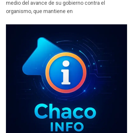
medio del avance de su gobierno contra el
b
er
s
p
organismo, que mantiene en
o
A
ar
o
p
tir
k
p