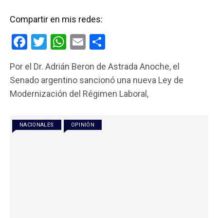
Compartir en mis redes:
F
T
W
E
C
a
wi
h
m
o
Por el Dr. Adrián Beron de Astrada Anoche, el
ce
tt
at
ail
m
Senado argentino sancionó una nueva Ley de
b
er
s
p
Modernización del Régimen Laboral,
o
A
ar
o
p
tir
NACIONALES
OPINIÓN
k
p