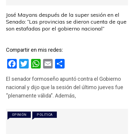
José Mayans después de la super sesión en el
Senado: “Las provincias se dieron cuenta de que
son estafadas por el gobierno nacional”
Compartir en mis redes:
F
T
W
E
C
a
wi
h
m
o
El senador formoseño apuntó contra el Gobierno
ce
tt
at
ail
m
nacional y dijo que la sesión del último jueves fue
b
er
s
p
“plenamente válida”. Además,
o
A
ar
o
p
tir
OPINIÓN
POLITICA
k
p