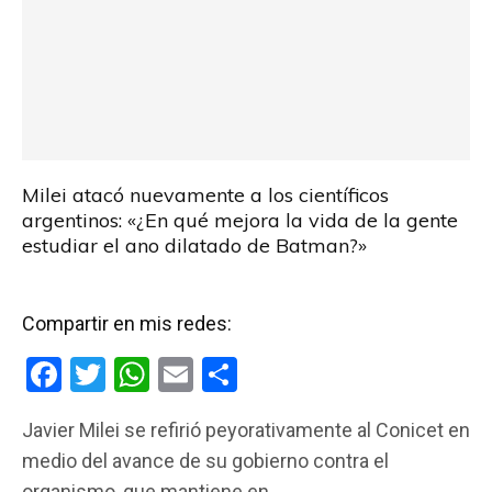
Milei atacó nuevamente a los científicos
argentinos: «¿En qué mejora la vida de la gente
estudiar el ano dilatado de Batman?»
Compartir en mis redes:
F
T
W
E
C
a
wi
h
m
o
Javier Milei se refirió peyorativamente al Conicet en
ce
tt
at
ail
m
medio del avance de su gobierno contra el
b
er
s
p
organismo, que mantiene en