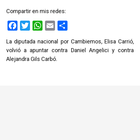
Compartir en mis redes:
F
T
W
E
C
a
wi
h
m
o
La diputada nacional por Cambiemos, Elisa Carrió,
ce
tt
at
ail
m
volvió a apuntar contra Daniel Angelici y contra
b
er
s
p
Alejandra Gils Carbó.
o
A
ar
o
p
tir
k
p