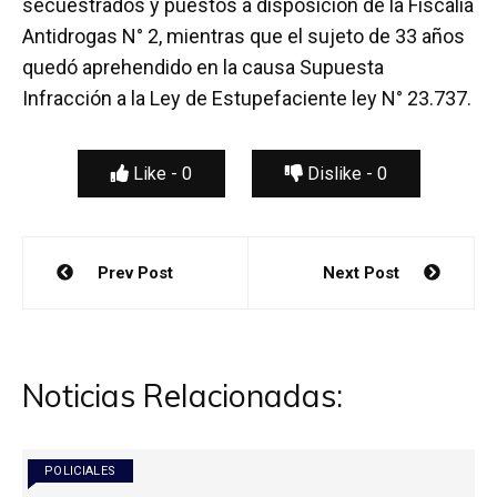
secuestrados y puestos a disposición de la Fiscalía
Antidrogas N° 2, mientras que el sujeto de 33 años
quedó aprehendido en la causa Supuesta
Infracción a la Ley de Estupefaciente ley N° 23.737.
Like -
0
Dislike -
0
Navegación
Prev Post
Next Post
de
entradas
Noticias Relacionadas:
POLICIALES