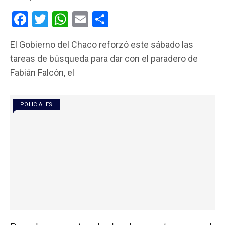
F
T
W
E
C
a
wi
h
m
o
El Gobierno del Chaco reforzó este sábado las
ce
tt
at
ail
m
tareas de búsqueda para dar con el paradero de
b
er
s
p
Fabián Falcón, el
o
A
ar
o
p
tir
POLICIALES
k
p