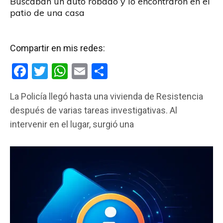
Buscaban un auto robado y lo encontraron en el
patio de una casa
Compartir en mis redes:
F
T
W
E
C
a
wi
h
m
o
La Policía llegó hasta una vivienda de Resistencia
ce
tt
at
ail
m
después de varias tareas investigativas. Al
b
er
s
p
intervenir en el lugar, surgió una
o
A
ar
o
p
tir
k
p