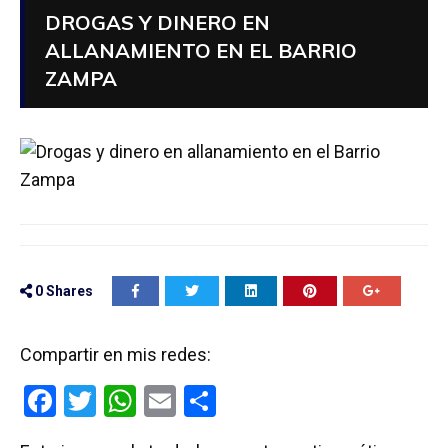
DROGAS Y DINERO EN
ALLANAMIENTO EN EL BARRIO
ZAMPA
0
Shares
Compartir en mis redes:
F
T
W
E
C
a
wi
h
m
o