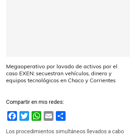
Megaoperativo por lavado de activos por el
caso EXEN: secuestran vehículos, dinero y
equipos tecnológicos en Chaco y Corrientes
Compartir en mis redes:
F
T
W
E
C
a
wi
h
m
o
Los procedimientos simultáneos llevados a cabo
ce
tt
at
ail
m