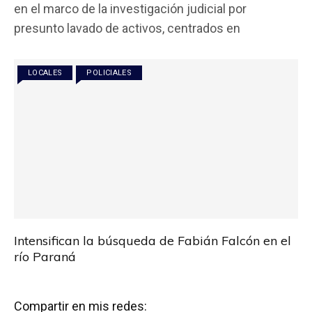
en el marco de la investigación judicial por
b
er
s
p
presunto lavado de activos, centrados en
o
A
ar
o
p
tir
LOCALES
POLICIALES
k
p
Intensifican la búsqueda de Fabián Falcón en el
río Paraná
Compartir en mis redes: