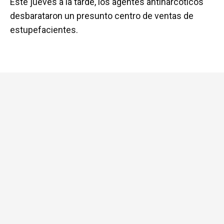
Este jueves a la tarde, los agentes antinarcóticos
ce
tt
at
ail
m
desbarataron un presunto centro de ventas de
b
er
s
p
estupefacientes.
o
A
ar
o
p
tir
k
p