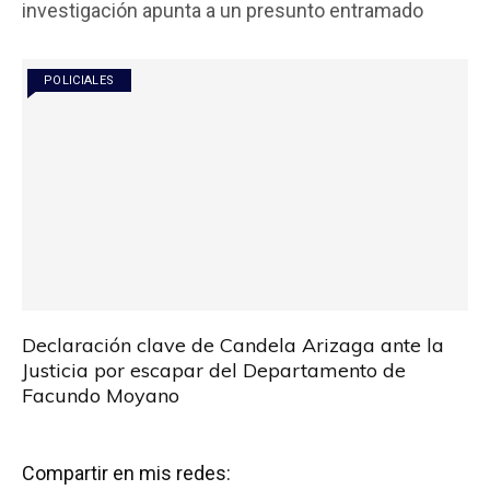
investigación apunta a un presunto entramado
o
A
ar
o
p
tir
POLICIALES
k
p
Declaración clave de Candela Arizaga ante la
Justicia por escapar del Departamento de
Facundo Moyano
Compartir en mis redes: