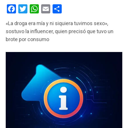
F
T
W
E
C
a
wi
h
m
o
«La droga era mía y ni siquiera tuvimos sexo»,
ce
tt
at
ail
m
sostuvo la influencer, quien precisó que tuvo un
b
er
s
p
brote por consumo
o
A
ar
o
p
tir
k
p