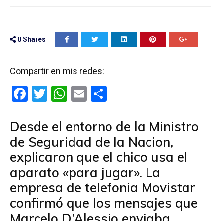
0
Shares
Compartir en mis redes:
F
T
W
E
C
a
wi
h
m
o
ce
tt
at
ail
m
Desde el entorno de la Ministro
b
er
s
p
de Seguridad de la Nacion,
o
A
ar
explicaron que el chico usa el
o
p
tir
aparato «para jugar». La
k
p
empresa de telefonia Movistar
confirmó que los mensajes que
Marcelo D’Alessio enviaba