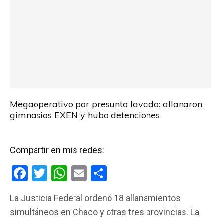
Megaoperativo por presunto lavado: allanaron
gimnasios EXEN y hubo detenciones
Compartir en mis redes:
F
T
W
E
C
a
wi
h
m
o
La Justicia Federal ordenó 18 allanamientos
ce
tt
at
ail
m
simultáneos en Chaco y otras tres provincias. La
b
er
s
p