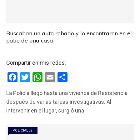
Buscaban un auto robado y lo encontraron en el
patio de una casa
Compartir en mis redes:
F
T
W
E
C
a
wi
h
m
o
La Policía llegó hasta una vivienda de Resistencia
ce
tt
at
ail
m
después de varias tareas investigativas. Al
b
er
s
p
intervenir en el lugar, surgió una
o
A
ar
o
p
tir
POLICIALES
k
p