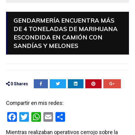
GENDARMERÍA ENCUENTRA MÁS
DE 4 TONELADAS DE MARIHUANA
ESCONDIDA EN CAMIÓN CON
SANDÍAS Y MELONES
0
Shares
Compartir en mis redes:
F
T
W
E
C
a
wi
h
m
o
Mientras realizaban operativos cerrojo sobre la