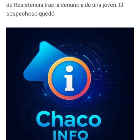
ce
tt
at
ail
m
de Resistencia tras la denuncia de una joven. El
b
er
s
p
sospechoso quedó
o
A
ar
o
p
tir
k
p