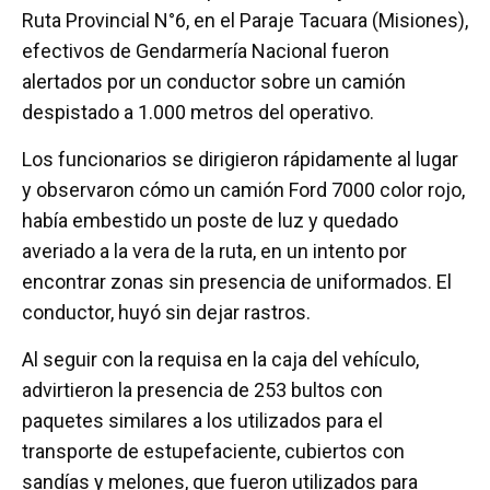
ce
tt
at
ail
m
Ruta Provincial N°6, en el Paraje Tacuara (Misiones),
b
er
s
p
efectivos de Gendarmería Nacional fueron
o
A
ar
alertados por un conductor sobre un camión
o
p
tir
despistado a 1.000 metros del operativo.
k
p
Los funcionarios se dirigieron rápidamente al lugar
y observaron cómo un camión Ford 7000 color rojo,
había embestido un poste de luz y quedado
averiado a la vera de la ruta, en un intento por
encontrar zonas sin presencia de uniformados. El
conductor, huyó sin dejar rastros.
Al seguir con la requisa en la caja del vehículo,
advirtieron la presencia de 253 bultos con
paquetes similares a los utilizados para el
transporte de estupefaciente, cubiertos con
sandías y melones, que fueron utilizados para