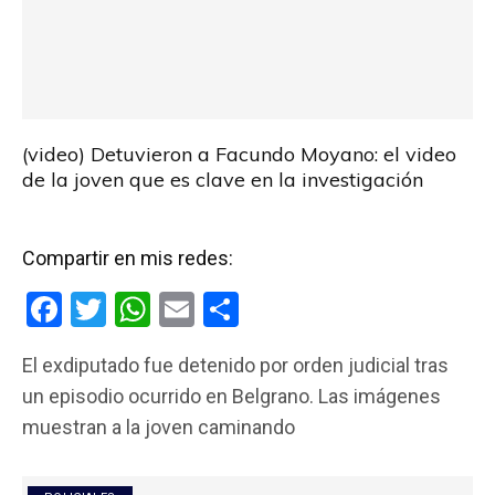
(video) Detuvieron a Facundo Moyano: el video
de la joven que es clave en la investigación
Compartir en mis redes:
F
T
W
E
C
a
wi
h
m
o
El exdiputado fue detenido por orden judicial tras
ce
tt
at
ail
m
un episodio ocurrido en Belgrano. Las imágenes
b
er
s
p
muestran a la joven caminando
o
A
ar
o
p
tir