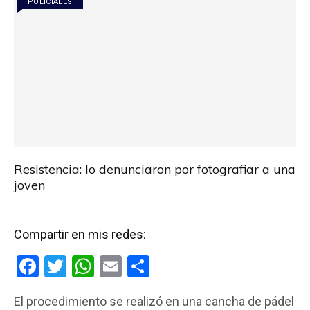
POLICIALES
k
p
Resistencia: lo denunciaron por fotografiar a una
joven
Compartir en mis redes:
F
T
W
E
C
a
wi
h
m
o
El procedimiento se realizó en una cancha de pádel