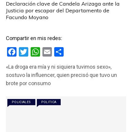
Declaración clave de Candela Arizaga ante la
Justicia por escapar del Departamento de
Facundo Moyano
Compartir en mis redes:
F
T
W
E
C
a
wi
h
m
o
«La droga era mía y ni siquiera tuvimos sexo»,
ce
tt
at
ail
m
sostuvo la influencer, quien precisó que tuvo un
b
er
s
p
brote por consumo
o
A
ar
o
p
tir
POLICIALES
POLITICA
k
p