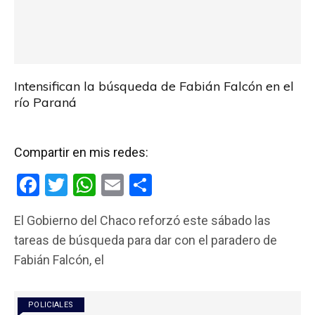
Intensifican la búsqueda de Fabián Falcón en el
río Paraná
Compartir en mis redes:
F
T
W
E
C
a
wi
h
m
o
El Gobierno del Chaco reforzó este sábado las
ce
tt
at
ail
m
tareas de búsqueda para dar con el paradero de
b
er
s
p
Fabián Falcón, el
o
A
ar
o
p
tir
POLICIALES