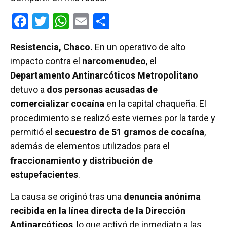
F
T
W
E
C
a
wi
h
m
o
Resistencia, Chaco.
En un operativo de alto
ce
tt
at
ail
m
impacto contra el
narcomenudeo
, el
b
er
s
p
Departamento Antinarcóticos Metropolitano
o
A
ar
detuvo a
dos personas acusadas de
o
p
tir
comercializar cocaína
en la capital chaqueña. El
k
p
procedimiento se realizó este viernes por la tarde y
permitió el
secuestro de 51 gramos de cocaína
,
además de elementos utilizados para el
fraccionamiento y distribución de
estupefacientes
.
La causa se originó tras una
denuncia anónima
recibida en la línea directa de la Dirección
Antinarcóticos
, lo que activó de inmediato a las