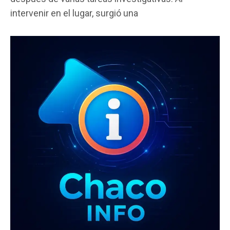
b
er
s
p
intervenir en el lugar, surgió una
o
A
ar
o
p
tir
k
p