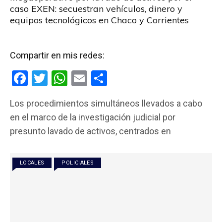
caso EXEN: secuestran vehículos, dinero y
equipos tecnológicos en Chaco y Corrientes
Compartir en mis redes:
F
T
W
E
C
a
wi
h
m
o
Los procedimientos simultáneos llevados a cabo
ce
tt
at
ail
m
en el marco de la investigación judicial por
b
er
s
p
presunto lavado de activos, centrados en
o
A
ar
o
p
tir
LOCALES
POLICIALES
k
p