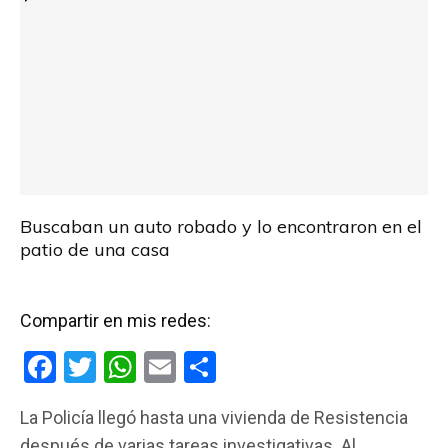
k
p
Buscaban un auto robado y lo encontraron en el
patio de una casa
Compartir en mis redes:
F
T
W
E
C
a
wi
h
m
o
La Policía llegó hasta una vivienda de Resistencia
ce
tt
at
ail
m
después de varias tareas investigativas. Al