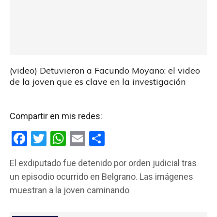
(video) Detuvieron a Facundo Moyano: el video
de la joven que es clave en la investigación
Compartir en mis redes:
F
T
W
E
C
a
wi
h
m
o
El exdiputado fue detenido por orden judicial tras
ce
tt
at
ail
m
un episodio ocurrido en Belgrano. Las imágenes
b
er
s
p
muestran a la joven caminando
o
A
ar
o
p
tir