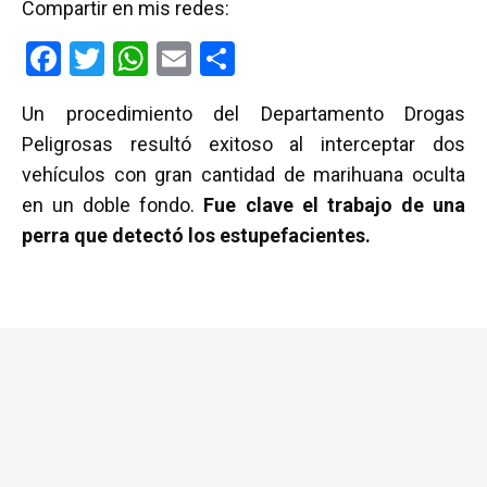
Compartir en mis redes:
F
T
W
E
C
a
wi
h
m
o
Un procedimiento del Departamento Drogas
ce
tt
at
ail
m
Peligrosas resultó exitoso al interceptar dos
b
er
s
p
vehículos con gran cantidad de marihuana oculta
o
A
ar
en un doble fondo.
Fue clave el trabajo de una
o
p
tir
perra que detectó los estupefacientes.
k
p