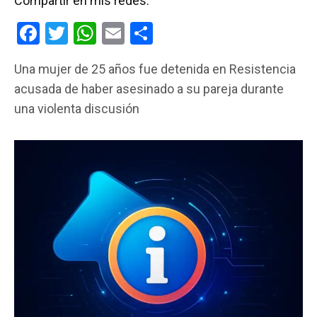
Compartir en mis redes:
F
T
W
E
C
a
wi
h
m
o
Una mujer de 25 años fue detenida en Resistencia
ce
tt
at
ail
m
acusada de haber asesinado a su pareja durante
b
er
s
p
una violenta discusión
o
A
ar
o
p
tir
k
p