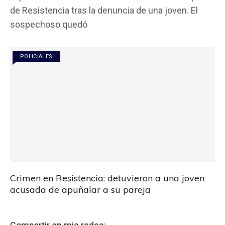
ce
tt
at
ail
m
de Resistencia tras la denuncia de una joven. El
b
er
s
p
sospechoso quedó
o
A
ar
o
p
tir
POLICIALES
k
p
Crimen en Resistencia: detuvieron a una joven
acusada de apuñalar a su pareja