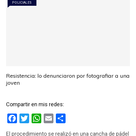
POLICIALES
k
p
Resistencia: lo denunciaron por fotografiar a una
joven
Compartir en mis redes:
F
T
W
E
C
a
wi
h
m
o
El procedimiento se realizó en una cancha de pádel