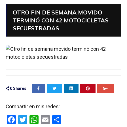
OTRO FIN DE SEMANA MOVIDO
TERMINÓ CON 42 MOTOCICLETAS
SECUESTRADAS
0
Shares
Compartir en mis redes:
F
T
W
E
C