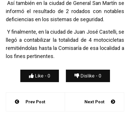
Así también en la ciudad de General San Martín se
informó el resultado de 2 rodados con notables
deficiencias en los sistemas de seguridad.
Y finalmente, en la ciudad de Juan José Castelli, se
llegó a contabilizar la totalidad de 4 motocicletas
remitiéndolas hasta la Comisaría de esa localidad a
los fines pertinentes.
Like -
0
Dislike -
0
Navegación
Prev Post
Next Post
de
entradas