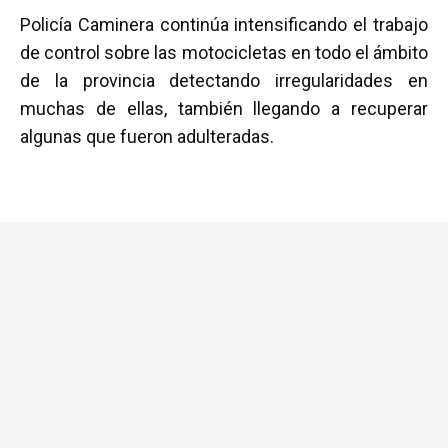
a
wi
h
m
o
Policía Caminera continúa intensificando el trabajo
ce
tt
at
ail
m
de control sobre las motocicletas en todo el ámbito
b
er
s
p
de la provincia detectando irregularidades en
o
A
ar
muchas de ellas, también llegando a recuperar
o
p
tir
algunas que fueron adulteradas.
k
p