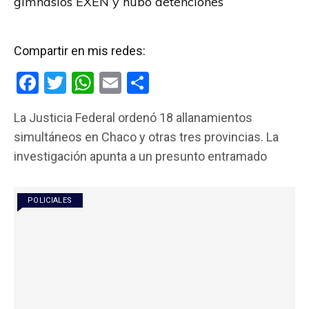
gimnasios EXEN y hubo detenciones
Compartir en mis redes:
F
T
W
E
C
a
wi
h
m
o
La Justicia Federal ordenó 18 allanamientos
ce
tt
at
ail
m
simultáneos en Chaco y otras tres provincias. La
b
er
s
p
investigación apunta a un presunto entramado
o
A
ar
o
p
tir
POLICIALES
k
p