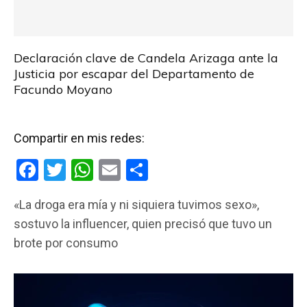
Declaración clave de Candela Arizaga ante la
Justicia por escapar del Departamento de
Facundo Moyano
Compartir en mis redes:
F
T
W
E
C
a
wi
h
m
o
«La droga era mía y ni siquiera tuvimos sexo»,
ce
tt
at
ail
m
sostuvo la influencer, quien precisó que tuvo un
b
er
s
p
brote por consumo
o
A
ar
o
p
tir
k
p