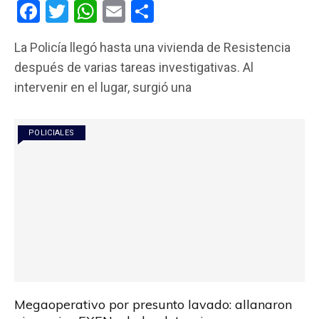
F
T
W
E
C
a
wi
h
m
o
La Policía llegó hasta una vivienda de Resistencia
ce
tt
at
ail
m
después de varias tareas investigativas. Al
b
er
s
p
intervenir en el lugar, surgió una
o
A
ar
o
p
tir
POLICIALES
k
p
Megaoperativo por presunto lavado: allanaron