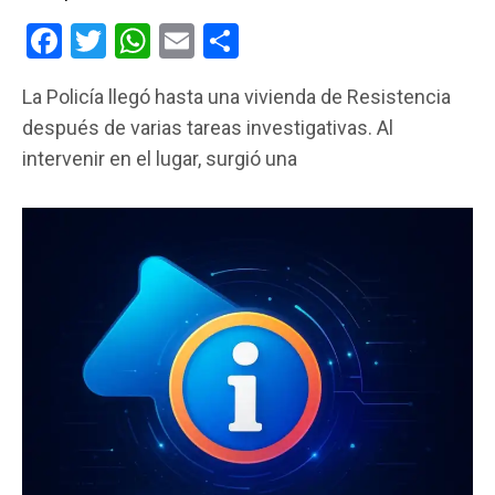
F
T
W
E
C
a
wi
h
m
o
La Policía llegó hasta una vivienda de Resistencia
ce
tt
at
ail
m
después de varias tareas investigativas. Al
b
er
s
p
intervenir en el lugar, surgió una
o
A
ar
o
p
tir
k
p