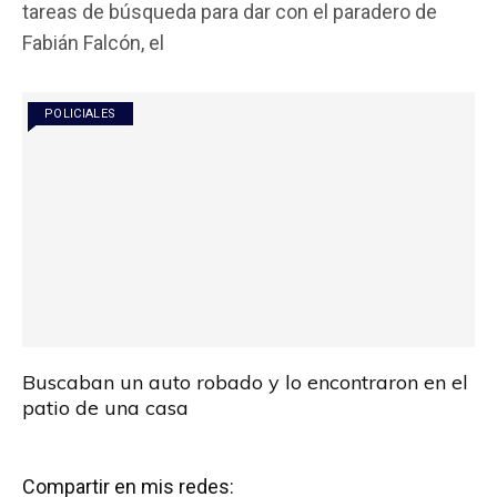
tareas de búsqueda para dar con el paradero de
b
er
s
p
Fabián Falcón, el
o
A
ar
o
p
tir
POLICIALES
k
p
Buscaban un auto robado y lo encontraron en el
patio de una casa
Compartir en mis redes: