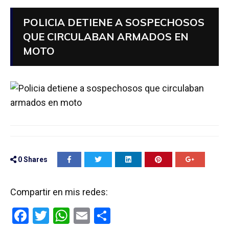
POLICIA DETIENE A SOSPECHOSOS
QUE CIRCULABAN ARMADOS EN
MOTO
0
Shares
Compartir en mis redes:
F
T
W
E
C