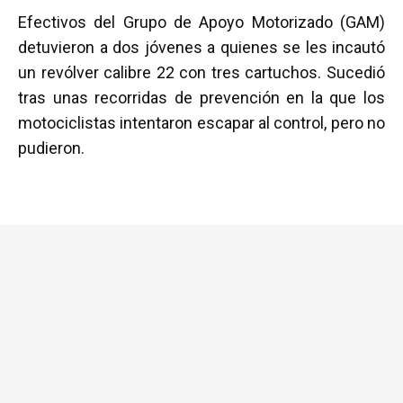
a
wi
h
m
o
Efectivos del Grupo de Apoyo Motorizado (GAM)
ce
tt
at
ail
m
detuvieron a dos jóvenes a quienes se les incautó
b
er
s
p
un revólver calibre 22 con tres cartuchos. Sucedió
o
A
ar
tras unas recorridas de prevención en la que los
o
p
tir
motociclistas intentaron escapar al control, pero no
k
p
pudieron.