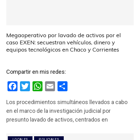
Megaoperativo por lavado de activos por el
caso EXEN: secuestran vehículos, dinero y
equipos tecnológicos en Chaco y Corrientes
Compartir en mis redes:
F
T
W
E
C
a
wi
h
m
o
Los procedimientos simultáneos llevados a cabo
ce
tt
at
ail
m
en el marco de la investigación judicial por
b
er
s
p
presunto lavado de activos, centrados en
o
A
ar
o
p
tir
LOCALES
POLICIALES