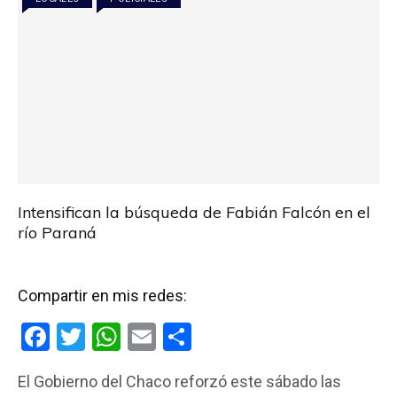
k
p
Intensifican la búsqueda de Fabián Falcón en el
río Paraná
Compartir en mis redes:
F
T
W
E
C
a
wi
h
m
o
El Gobierno del Chaco reforzó este sábado las
ce
tt
at
ail
m