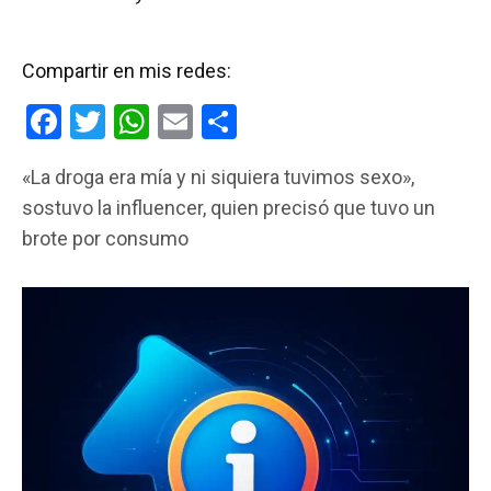
Compartir en mis redes:
F
T
W
E
C
a
wi
h
m
o
«La droga era mía y ni siquiera tuvimos sexo»,
ce
tt
at
ail
m
sostuvo la influencer, quien precisó que tuvo un
b
er
s
p
brote por consumo
o
A
ar
o
p
tir
k
p