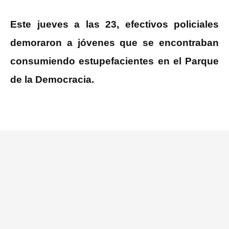
a
wi
h
m
o
ce
tt
at
ail
m
Este jueves a las 23, efectivos policiales
b
er
s
p
demoraron a jóvenes que se encontraban
o
A
ar
consumiendo estupefacientes en el Parque
o
p
tir
de la Democracia.
k
p