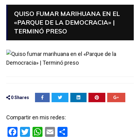
QUISO FUMAR MARIHUANA EN EL
«PARQUE DE LA DEMOCRACIA» |
TERMINÓ PRESO
0
Shares
Compartir en mis redes:
F
T
W
E
C