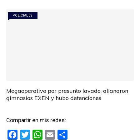
o
A
ar
o
p
tir
POLICIALES
k
p
Megaoperativo por presunto lavado: allanaron
gimnasios EXEN y hubo detenciones
Compartir en mis redes:
F
T
W
E
C