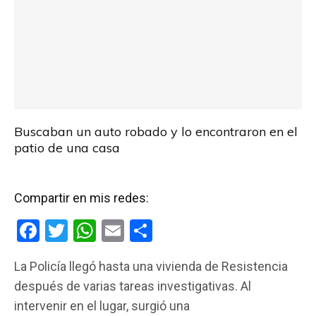
Buscaban un auto robado y lo encontraron en el
patio de una casa
Compartir en mis redes:
F
T
W
E
C
a
wi
h
m
o
La Policía llegó hasta una vivienda de Resistencia
ce
tt
at
ail
m
después de varias tareas investigativas. Al
b
er
s
p
intervenir en el lugar, surgió una