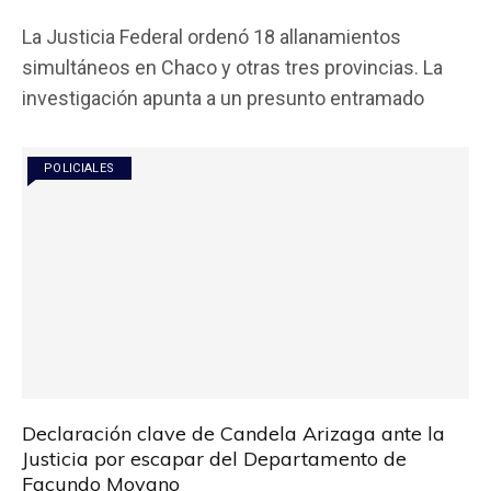
a
wi
h
m
o
La Justicia Federal ordenó 18 allanamientos
ce
tt
at
ail
m
simultáneos en Chaco y otras tres provincias. La
b
er
s
p
investigación apunta a un presunto entramado
o
A
ar
o
p
tir
POLICIALES
k
p
Declaración clave de Candela Arizaga ante la
Justicia por escapar del Departamento de
Facundo Moyano