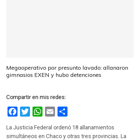
Megaoperativo por presunto lavado: allanaron
gimnasios EXEN y hubo detenciones
Compartir en mis redes:
F
T
W
E
C
a
wi
h
m
o
La Justicia Federal ordenó 18 allanamientos
ce
tt
at
ail
m
simultáneos en Chaco y otras tres provincias. La