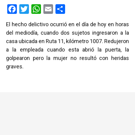
F
T
W
E
C
a
wi
h
m
o
El hecho delictivo ocurrió en el día de hoy en horas
ce
tt
at
ail
m
del mediodía, cuando dos sujetos ingresaron a la
b
er
s
p
casa ubicada en Ruta 11, kilómetro 1007. Redujeron
o
A
ar
a la empleada cuando esta abrió la puerta, la
o
p
tir
golpearon pero la mujer no resultó con heridas
k
p
graves.