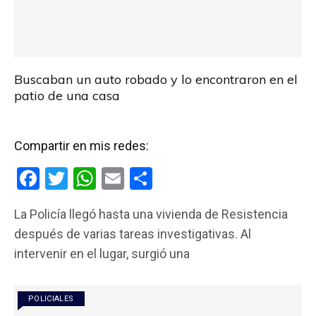
Buscaban un auto robado y lo encontraron en el
patio de una casa
Compartir en mis redes:
F
T
W
E
C
a
wi
h
m
o
La Policía llegó hasta una vivienda de Resistencia
ce
tt
at
ail
m
después de varias tareas investigativas. Al
b
er
s
p
intervenir en el lugar, surgió una
o
A
ar
o
p
tir
POLICIALES
k
p