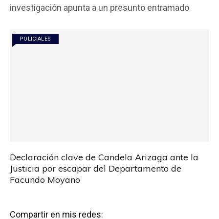
b
er
s
p
investigación apunta a un presunto entramado
o
A
ar
o
p
tir
POLICIALES
k
p
Declaración clave de Candela Arizaga ante la
Justicia por escapar del Departamento de
Facundo Moyano
Compartir en mis redes: