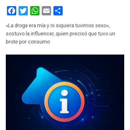
F
T
W
E
C
a
wi
h
m
o
«La droga era mía y ni siquiera tuvimos sexo»,
ce
tt
at
ail
m
sostuvo la influencer, quien precisó que tuvo un
b
er
s
p
brote por consumo
o
A
ar
o
p
tir
k
p