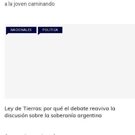
b
er
s
p
a la joven caminando
o
A
ar
o
p
tir
k
p
NACIONALES
POLITICA
Ley de Tierras: por qué el debate reaviva la
discusión sobre la soberanía argentina