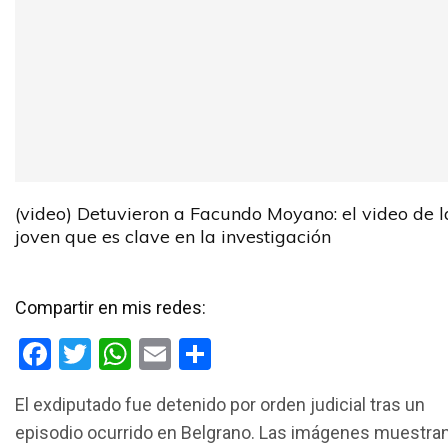
(video) Detuvieron a Facundo Moyano: el video de l
joven que es clave en la investigación
Compartir en mis redes:
F
T
W
E
C
a
wi
h
m
o
El exdiputado fue detenido por orden judicial tras un
ce
tt
at
ail
m
episodio ocurrido en Belgrano. Las imágenes muestra