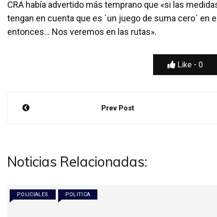
CRA había advertido más temprano que «si las medida
tengan en cuenta que es ´un juego de suma cero´ en el 
entonces… Nos veremos en las rutas».
Like -
0
Navegación
Prev Post
de
entradas
Noticias Relacionadas:
POLICIALES
POLITICA