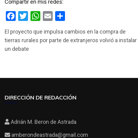
Compartir en mis redes:
F
T
W
E
C
a
wi
h
m
o
El proyecto que impulsa cambios en la compra de
ce
tt
at
ail
m
tierras rurales por parte de extranjeros volvió a instalar
b
er
s
p
un debate
o
A
ar
o
p
tir
k
p
DIRECCIÓN DE REDACCIÓN
Adrián M. Beron de Astrada
amberondeastrada@gmail.com