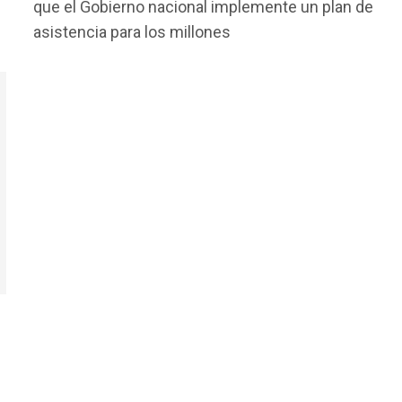
que el Gobierno nacional implemente un plan de
b
er
s
p
asistencia para los millones
o
A
ar
o
p
tir
k
p