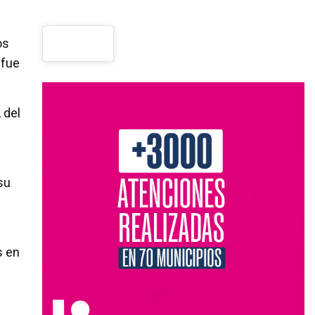
os
 fue
 del
su
s en