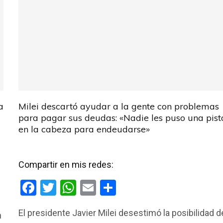
a
Milei descartó ayudar a la gente con problemas
para pagar sus deudas: «Nadie les puso una pist
en la cabeza para endeudarse»
Compartir en mis redes:
F
T
W
E
C
a
wi
h
m
o
El presidente Javier Milei desestimó la posibilidad d
n
ce
tt
at
ail
m