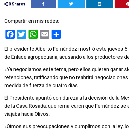
0
Shares
Compartir en mis redes:
F
T
W
E
C
a
wi
h
m
o
El presidente Alberto Fernández mostró este jueves 5 
ce
tt
at
ail
m
de Enlace agropecuaria, acusando a los productores d
b
er
s
p
o
A
ar
«Ya negociamos este tema, pero ellos quieren ganar sie
retenciones, ratificando que no reabrirá negociaciones 
o
p
tir
medida de fuerza de cuatro días.
k
p
El Presidente apuntó con dureza a la decisión de la M
de la Casa Rosada, que remarcaron que Fernández se 
viajaba hacia Olivos.
«Oímos sus preocupaciones y cumplimos con la ley, los