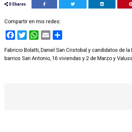
0
Shares
Compartir en mis redes:
F
T
W
E
C
a
wi
h
m
o
Fabricio Bolatti, Daniel San Cristobal y candidatos de l
ce
tt
at
ail
m
barrios San Antonio, 16 viviendas y 2 de Marzo y Valuss
b
er
s
p
o
A
ar
o
p
tir
k
p