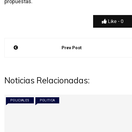
propuestas.
Like -
0
Navegación
Prev Post
de
entradas
Noticias Relacionadas:
POLICIALES
POLITICA