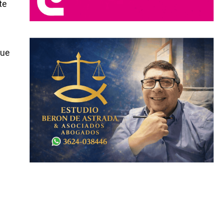
te
que