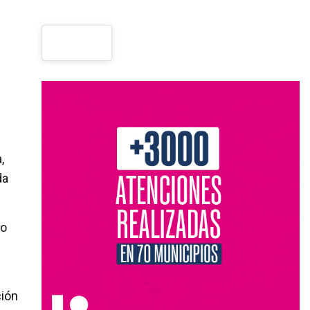
,
da
lo
ción