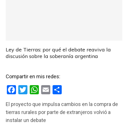
Ley de Tierras: por qué el debate reaviva la
discusión sobre la soberanía argentina
Compartir en mis redes:
F
T
W
E
C
a
wi
h
m
o
El proyecto que impulsa cambios en la compra de
ce
tt
at
ail
m
tierras rurales por parte de extranjeros volvió a
b
er
s
p
instalar un debate
o
A
ar