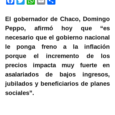
F
T
W
E
C
a
wi
h
m
o
ce
tt
at
ail
m
El gobernador de Chaco, Domingo
b
er
s
p
Peppo, afirmó hoy que “es
o
A
ar
necesario que el gobierno nacional
o
p
tir
le ponga freno a la inflación
k
p
porque el incremento de los
precios impacta muy fuerte en
asalariados de bajos ingresos,
jubilados y beneficiarios de planes
sociales”.