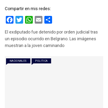
Compartir en mis redes:
F
T
W
E
C
a
wi
h
m
o
El exdiputado fue detenido por orden judicial tras
ce
tt
at
ail
m
un episodio ocurrido en Belgrano. Las imágenes
b
er
s
p
muestran a la joven caminando
o
A
ar
o
p
tir
NACIONALES
POLITICA
k
p