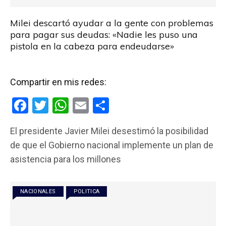
Milei descartó ayudar a la gente con problemas
para pagar sus deudas: «Nadie les puso una
pistola en la cabeza para endeudarse»
Compartir en mis redes:
F
T
W
E
C
a
wi
h
m
o
El presidente Javier Milei desestimó la posibilidad
ce
tt
at
ail
m
de que el Gobierno nacional implemente un plan de
b
er
s
p
asistencia para los millones
o
A
ar
o
p
tir
NACIONALES
POLITICA
k
p