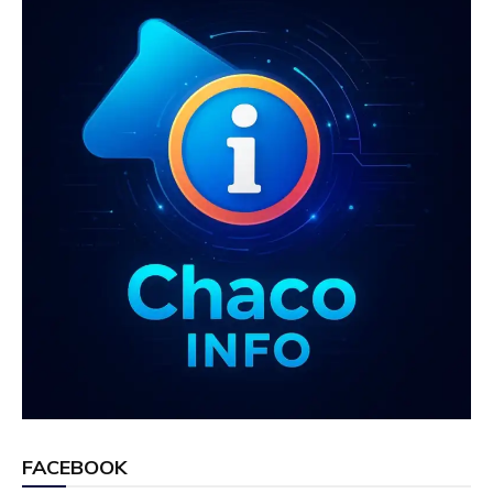
k
p
FACEBOOK