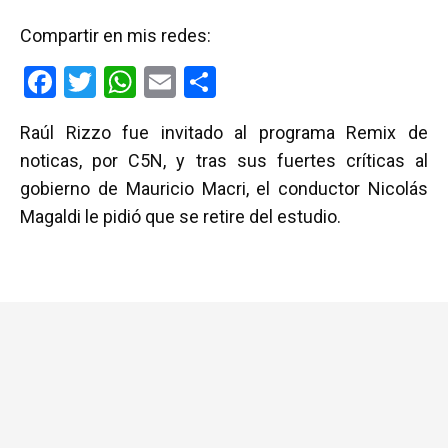
Compartir en mis redes:
F
T
W
E
C
a
wi
h
m
o
Raúl Rizzo fue invitado al programa Remix de
ce
tt
at
ail
m
noticas, por C5N, y tras sus fuertes críticas al
b
er
s
p
gobierno de Mauricio Macri, el conductor Nicolás
o
A
ar
Magaldi le pidió que se retire del estudio.
o
p
tir
k
p