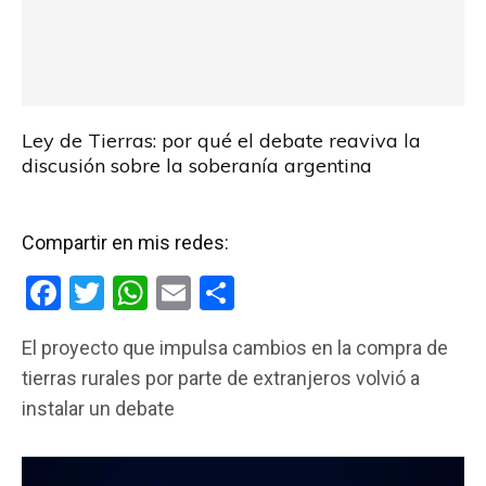
Ley de Tierras: por qué el debate reaviva la
discusión sobre la soberanía argentina
Compartir en mis redes:
F
T
W
E
C
a
wi
h
m
o
El proyecto que impulsa cambios en la compra de
ce
tt
at
ail
m
tierras rurales por parte de extranjeros volvió a
b
er
s
p
instalar un debate
o
A
ar
o
p
tir