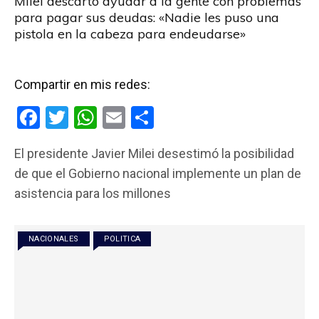
Milei descartó ayudar a la gente con problemas
para pagar sus deudas: «Nadie les puso una
pistola en la cabeza para endeudarse»
Compartir en mis redes:
F
T
W
E
C
a
wi
h
m
o
El presidente Javier Milei desestimó la posibilidad
ce
tt
at
ail
m
de que el Gobierno nacional implemente un plan de
b
er
s
p
asistencia para los millones
o
A
ar
o
p
tir
NACIONALES
POLITICA
k
p