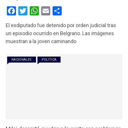
F
T
W
E
C
a
wi
h
m
o
El exdiputado fue detenido por orden judicial tras
ce
tt
at
ail
m
un episodio ocurrido en Belgrano. Las imágenes
b
er
s
p
muestran a la joven caminando
o
A
ar
o
p
tir
NACIONALES
POLITICA
k
p