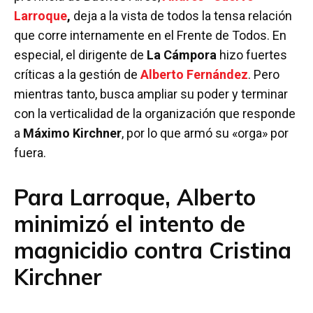
b
er
s
p
Larroque
,
deja a la vista de todos la tensa relación
o
A
ar
que corre internamente en el Frente de Todos. En
o
p
tir
especial, el dirigente de
La Cámpora
hizo fuertes
k
p
críticas a la gestión de
Alberto Fernández
. Pero
mientras tanto, busca ampliar su poder y terminar
con la verticalidad de la organización que responde
a
Máximo Kirchner
, por lo que armó su «orga» por
fuera.
Para Larroque, Alberto
minimizó el intento de
magnicidio contra Cristina
Kirchner