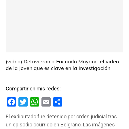
(video) Detuvieron a Facundo Moyano: el video
de la joven que es clave en la investigación
Compartir en mis redes:
F
T
W
E
C
a
wi
h
m
o
El exdiputado fue detenido por orden judicial tras
ce
tt
at
ail
m
un episodio ocurrido en Belgrano. Las imágenes