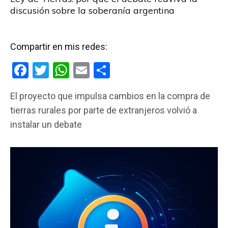
discusión sobre la soberanía argentina
Compartir en mis redes:
F
T
W
E
C
a
wi
h
m
o
El proyecto que impulsa cambios en la compra de
ce
tt
at
ail
m
tierras rurales por parte de extranjeros volvió a
b
er
s
p
instalar un debate
o
A
ar
o
p
tir
k
p