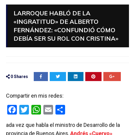
LARROQUE HABLÓ DE LA
«INGRATITUD» DE ALBERTO
FERNÁNDEZ: «CONFUNDIÓ CÓMO
DEBÍA SER SU ROL CON CRISTINA»
0
Shares
Compartir en mis redes:
F
T
W
E
C
a
wi
h
m
o
ada vez que habla el ministro de Desarrollo de la
ce
tt
at
ail
m
provincia de Buenos Aires,
Andrés «Cuervo»