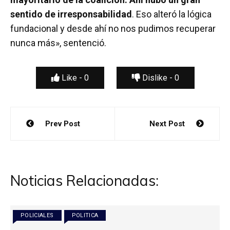
sentido de irresponsabilidad
. Eso alteró la lógica
fundacional y desde ahí no nos pudimos recuperar
nunca más», sentenció.
Like -
0
Dislike -
0
Navegación
Prev Post
Next Post
de
entradas
Noticias Relacionadas:
POLICIALES
POLITICA