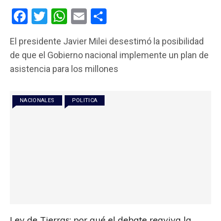
F
T
W
E
C
a
wi
h
m
o
El presidente Javier Milei desestimó la posibilidad
ce
tt
at
ail
m
de que el Gobierno nacional implemente un plan de
b
er
s
p
asistencia para los millones
o
A
ar
o
p
tir
NACIONALES
POLITICA
k
p
Ley de Tierras: por qué el debate reaviva la