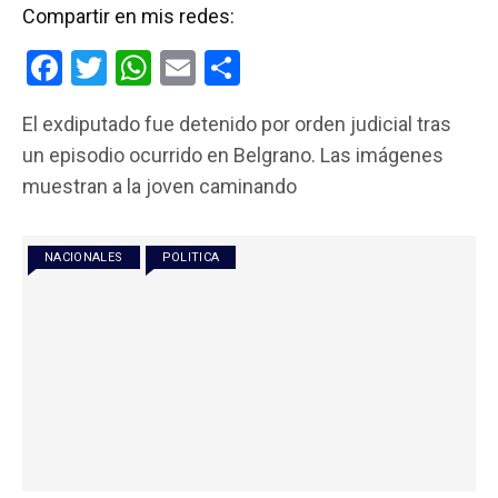
Compartir en mis redes:
F
T
W
E
C
a
wi
h
m
o
El exdiputado fue detenido por orden judicial tras
ce
tt
at
ail
m
un episodio ocurrido en Belgrano. Las imágenes
b
er
s
p
muestran a la joven caminando
o
A
ar
o
p
tir
NACIONALES
POLITICA
k
p