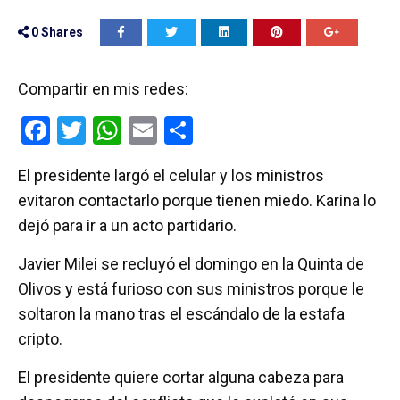
0
Shares
Compartir en mis redes:
F
T
W
E
C
a
wi
h
m
o
El presidente largó el celular y los ministros
ce
tt
at
ail
m
evitaron contactarlo porque tienen miedo. Karina lo
b
er
s
p
dejó para ir a un acto partidario.
o
A
ar
Javier Milei se recluyó el domingo en la Quinta de
o
p
tir
Olivos y está furioso con sus ministros porque le
k
p
soltaron la mano tras el escándalo de la estafa
cripto.
El presidente quiere cortar alguna cabeza para