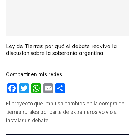
Ley de Tierras: por qué el debate reaviva la
discusión sobre la soberanía argentina
Compartir en mis redes:
F
T
W
E
C
a
wi
h
m
o
El proyecto que impulsa cambios en la compra de
ce
tt
at
ail
m
tierras rurales por parte de extranjeros volvió a
b
er
s
p
instalar un debate
o
A
ar