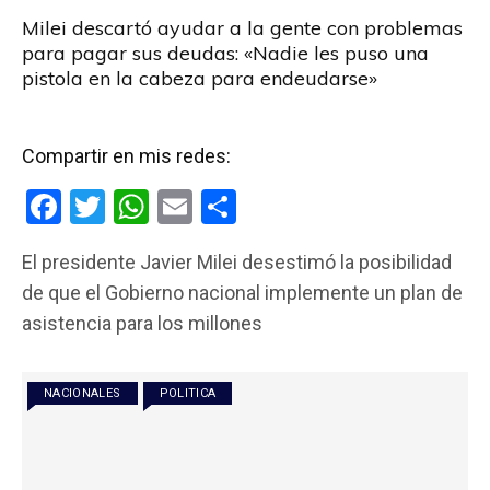
Milei descartó ayudar a la gente con problemas
para pagar sus deudas: «Nadie les puso una
pistola en la cabeza para endeudarse»
Compartir en mis redes:
F
T
W
E
C
a
wi
h
m
o
El presidente Javier Milei desestimó la posibilidad
ce
tt
at
ail
m
de que el Gobierno nacional implemente un plan de
b
er
s
p
asistencia para los millones
o
A
ar
o
p
tir
NACIONALES
POLITICA
k
p