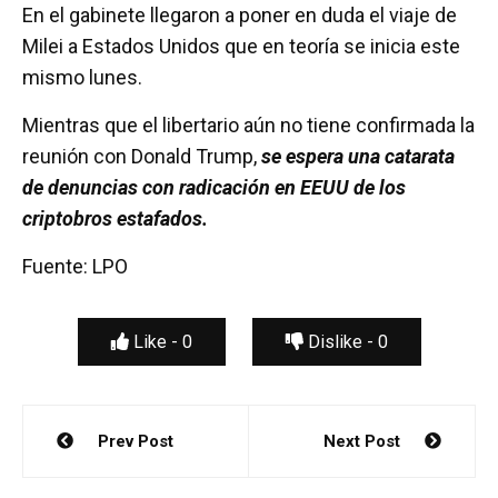
En el gabinete llegaron a poner en duda el viaje de
Milei a Estados Unidos que en teoría se inicia este
mismo lunes.
Mientras que el libertario aún no tiene confirmada la
reunión con Donald Trump,
se espera una catarata
de denuncias con radicación en EEUU de los
criptobros estafados.
Fuente: LPO
Like -
0
Dislike -
0
Navegación
Prev Post
Next Post
de