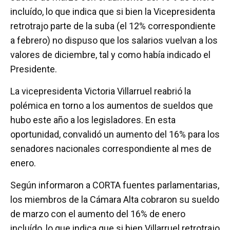
b
er
s
p
incluído, lo que indica que si bien la Vicepresidenta
o
A
ar
retrotrajo parte de la suba (el 12% correspondiente
o
p
tir
a febrero) no dispuso que los salarios vuelvan a los
k
p
valores de diciembre, tal y como había indicado el
Presidente.
La vicepresidenta Victoria Villarruel reabrió la
polémica en torno a los aumentos de sueldos que
hubo este año a los legisladores. En esta
oportunidad, convalidó un aumento del 16% para los
senadores nacionales correspondiente al mes de
enero.
Según informaron a CORTA fuentes parlamentarias,
los miembros de la Cámara Alta cobraron su sueldo
de marzo con el aumento del 16% de enero
incluído, lo que indica que si bien Villarruel retrotrajo