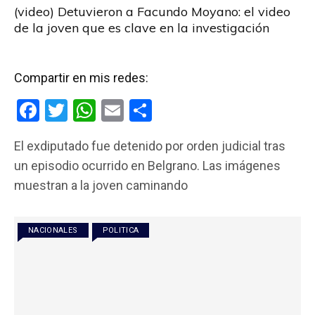
(video) Detuvieron a Facundo Moyano: el video
de la joven que es clave en la investigación
Compartir en mis redes:
F
T
W
E
C
a
wi
h
m
o
El exdiputado fue detenido por orden judicial tras
ce
tt
at
ail
m
un episodio ocurrido en Belgrano. Las imágenes
b
er
s
p
muestran a la joven caminando
o
A
ar
o
p
tir
NACIONALES
POLITICA
k
p