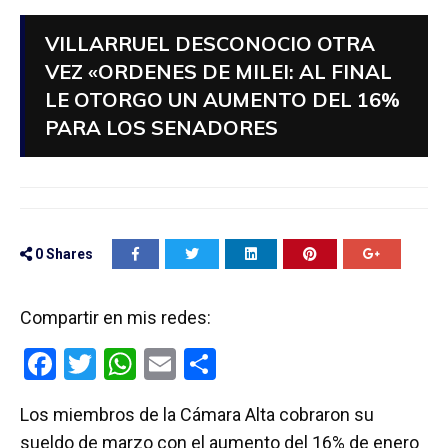
VILLARRUEL DESCONOCIO OTRA
VEZ «ORDENES DE MILEI: AL FINAL
LE OTORGO UN AUMENTO DEL 16%
PARA LOS SENADORES
0
Shares
Compartir en mis redes:
F
T
W
E
C
a
wi
h
m
o
Los miembros de la Cámara Alta cobraron su
ce
tt
at
ail
m
sueldo de marzo con el aumento del 16% de enero