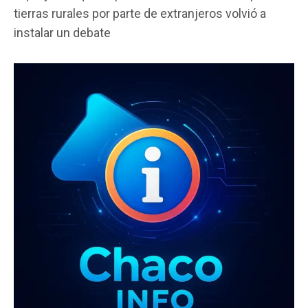
ce
tt
at
ail
m
tierras rurales por parte de extranjeros volvió a
b
er
s
p
instalar un debate
o
A
ar
o
p
tir
k
p