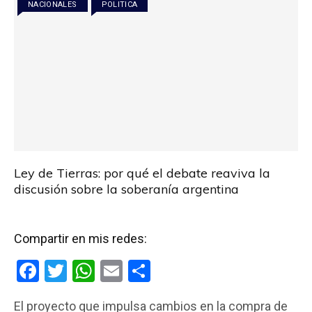
NACIONALES
POLITICA
k
p
Ley de Tierras: por qué el debate reaviva la
discusión sobre la soberanía argentina
Compartir en mis redes:
F
T
W
E
C
a
wi
h
m
o
El proyecto que impulsa cambios en la compra de