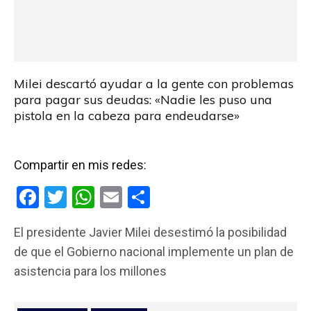
Milei descartó ayudar a la gente con problemas
para pagar sus deudas: «Nadie les puso una
pistola en la cabeza para endeudarse»
Compartir en mis redes:
F
T
W
E
C
a
wi
h
m
o
El presidente Javier Milei desestimó la posibilidad
ce
tt
at
ail
m
de que el Gobierno nacional implemente un plan de
b
er
s
p
asistencia para los millones
o
A
ar
o
p
tir