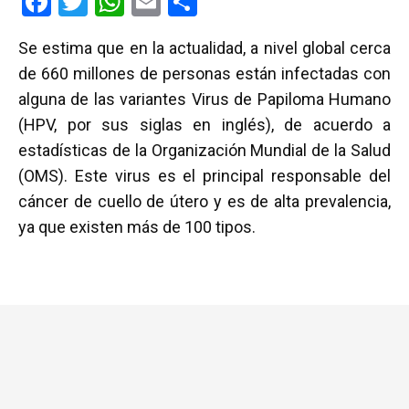
F
T
W
E
C
a
wi
h
m
o
Se estima que en la actualidad, a nivel global cerca
ce
tt
at
ail
m
de 660 millones de personas están infectadas con
b
er
s
p
alguna de las variantes Virus de Papiloma Humano
o
A
ar
(HPV, por sus siglas en inglés), de acuerdo a
o
p
tir
estadísticas de la Organización Mundial de la Salud
k
p
(OMS). Este virus es el principal responsable del
cáncer de cuello de útero y es de alta prevalencia,
ya que existen más de 100 tipos.