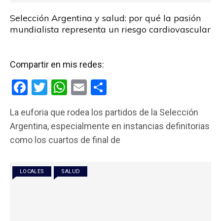
Selección Argentina y salud: por qué la pasión
mundialista representa un riesgo cardiovascular
Compartir en mis redes:
F
T
W
E
C
a
wi
h
m
o
La euforia que rodea los partidos de la Selección
ce
tt
at
ail
m
Argentina, especialmente en instancias definitorias
b
er
s
p
como los cuartos de final de
o
A
ar
o
p
tir
LOCALES
SALUD
k
p