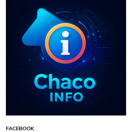
k
p
FACEBOOK