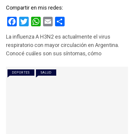
Compartir en mis redes:
F
T
W
E
C
a
wi
h
m
o
La influenza A H3N2 es actualmente el virus
ce
tt
at
ail
m
respiratorio con mayor circulación en Argentina.
b
er
s
p
Conocé cuáles son sus síntomas, cómo
o
A
ar
o
p
tir
DEPORTES
SALUD
k
p