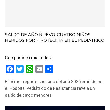
SALDO DE AÑO NUEVO: CUATRO NIÑOS
HERIDOS POR PIROTECNIA EN EL PEDIÁTRICO
Compartir en mis redes:
F
T
W
E
C
a
wi
h
m
o
El primer reporte sanitario del año 2026 emitido por
ce
tt
at
ail
m
el Hospital Pediátrico de Resistencia revela un
b
er
s
p
saldo de cinco menores
o
A
ar
o
p
tir