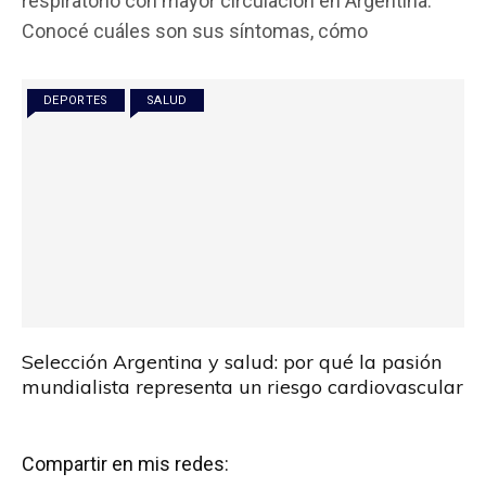
respiratorio con mayor circulación en Argentina.
b
er
s
p
Conocé cuáles son sus síntomas, cómo
o
A
ar
o
p
tir
DEPORTES
SALUD
k
p
Selección Argentina y salud: por qué la pasión
mundialista representa un riesgo cardiovascular
Compartir en mis redes: