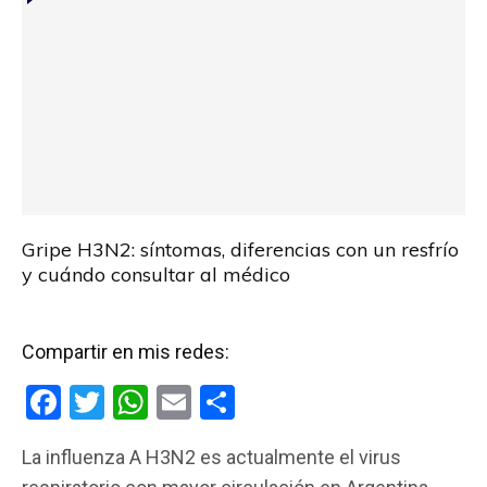
Gripe H3N2: síntomas, diferencias con un resfrío
y cuándo consultar al médico
Compartir en mis redes:
F
T
W
E
C
a
wi
h
m
o
La influenza A H3N2 es actualmente el virus
ce
tt
at
ail
m