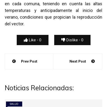
en cada comuna, teniendo en cuenta las altas
temperaturas y anticipadamente al inicio del
verano, condiciones que propician la reproducción
del vector.
Like -
0
Dislike -
0
Navegación
Prev Post
Next Post
de
entradas
Noticias Relacionadas:
SALUD