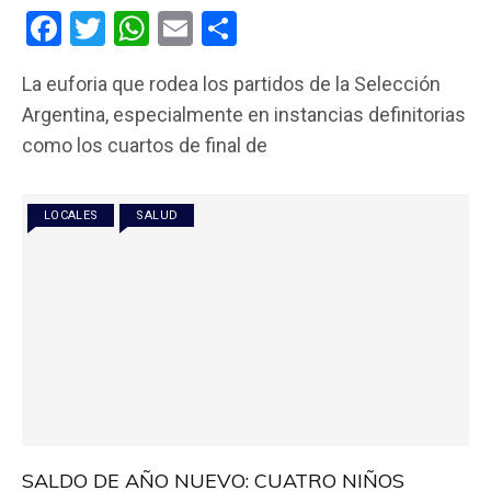
F
T
W
E
C
a
wi
h
m
o
La euforia que rodea los partidos de la Selección
ce
tt
at
ail
m
Argentina, especialmente en instancias definitorias
b
er
s
p
como los cuartos de final de
o
A
ar
o
p
tir
LOCALES
SALUD
k
p
SALDO DE AÑO NUEVO: CUATRO NIÑOS