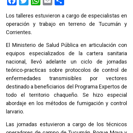
F
T
W
E
C
a
wi
h
m
o
Los talleres estuvieron a cargo de especialistas en
ce
tt
at
ail
m
operación y trabajo en terreno de Tucumán y
b
er
s
p
Corrientes.
o
A
ar
El Ministerio de Salud Pública en articulación con
o
p
tir
equipos especializados de la cartera sanitaria
k
p
nacional, llevó adelante un ciclo de jornadas
teórico-practicas sobre protocolos de control de
enfermedades transmisibles por vectores
destinado a beneficiarios del Programa Expertos de
todo el territorio chaqueño. Se hizo especial
abordaje en los métodos de fumigación y control
larvario.
Las jornadas estuvieron a cargo de los técnicos
operadores de campo de Tucumán, Roque Moya y