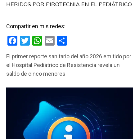
HERIDOS POR PIROTECNIA EN EL PEDIÁTRICO
Compartir en mis redes:
F
T
W
E
C
a
wi
h
m
o
El primer reporte sanitario del año 2026 emitido por
ce
tt
at
ail
m
el Hospital Pediátrico de Resistencia revela un
b
er
s
p
saldo de cinco menores
o
A
ar
o
p
tir
k
p