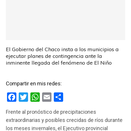
El Gobierno del Chaco insta a los municipios a
ejecutar planes de contingencia ante la
inminente llegada del fenómeno de El Niño
Compartir en mis redes:
F
T
W
E
C
a
wi
h
m
o
Frente al pronóstico de precipitaciones
ce
tt
at
ail
m
extraordinarias y posibles crecidas de ríos durante
b
er
s
p
los meses invernales, el Ejecutivo provincial