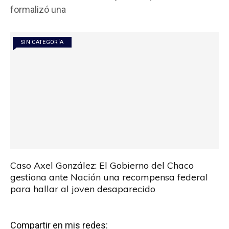
o
A
ar
formalizó una
o
p
tir
k
p
SIN CATEGORÍA
Caso Axel González: El Gobierno del Chaco
gestiona ante Nación una recompensa federal
para hallar al joven desaparecido
Compartir en mis redes: