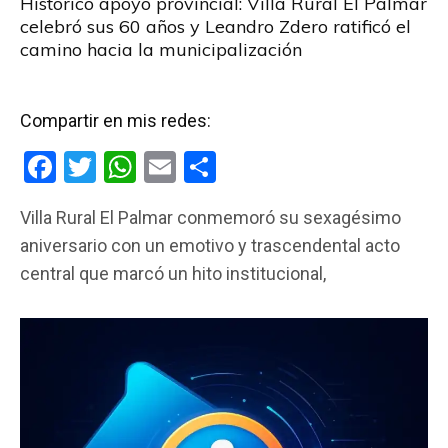
Histórico apoyo provincial: Villa Rural El Palmar
celebró sus 60 años y Leandro Zdero ratificó el
camino hacia la municipalización
Compartir en mis redes:
F
T
W
E
C
a
wi
h
m
o
Villa Rural El Palmar conmemoró su sexagésimo
ce
tt
at
ail
m
aniversario con un emotivo y trascendental acto
b
er
s
p
central que marcó un hito institucional,
o
A
ar
o
p
tir
k
p