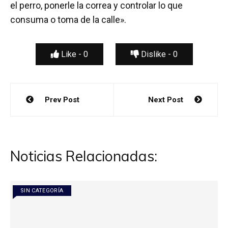
el perro, ponerle la correa y controlar lo que
consuma o toma de la calle».
Like -
0
Dislike -
0
Navegación
Prev Post
Next Post
de
entradas
Noticias Relacionadas:
SIN CATEGORÍA