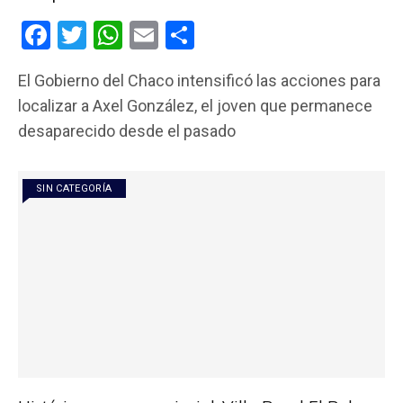
F
T
W
E
C
a
wi
h
m
o
El Gobierno del Chaco intensificó las acciones para
ce
tt
at
ail
m
localizar a Axel González, el joven que permanece
b
er
s
p
desaparecido desde el pasado
o
A
ar
o
p
tir
SIN CATEGORÍA
k
p