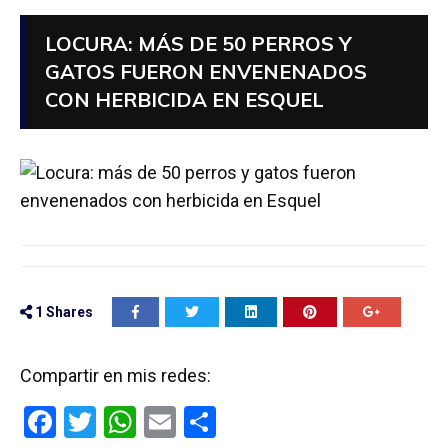
LOCURA: MÁS DE 50 PERROS Y
GATOS FUERON ENVENENADOS
CON HERBICIDA EN ESQUEL
1
Shares
Compartir en mis redes:
F
T
W
E
C