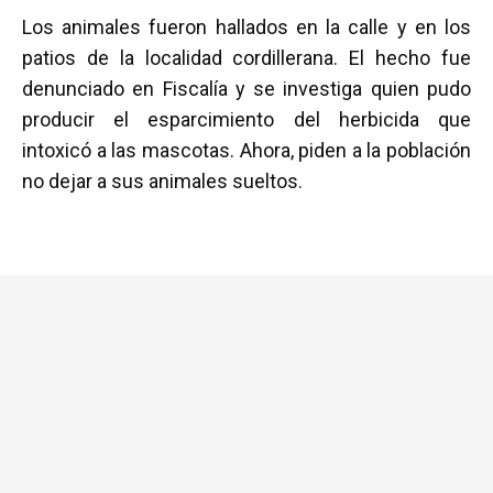
a
wi
h
m
o
Los animales fueron hallados en la calle y en los
ce
tt
at
ail
m
patios de la localidad cordillerana. El hecho fue
b
er
s
p
denunciado en Fiscalía y se investiga quien pudo
o
A
ar
producir el esparcimiento del herbicida que
o
p
tir
intoxicó a las mascotas. Ahora, piden a la población
k
p
no dejar a sus animales sueltos.