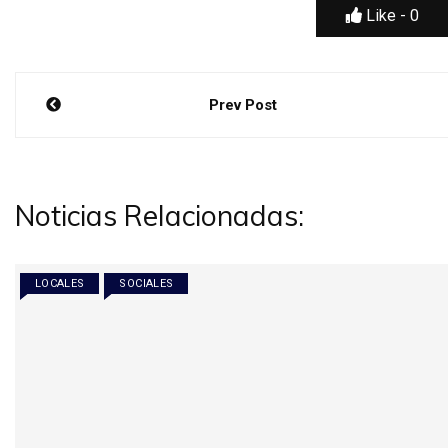
Like -
0
Navegación
Prev Post
de
entradas
Noticias Relacionadas:
LOCALES
SOCIALES