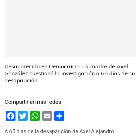
Desaparecido en Democracia: La madre de Axel
González cuestionó la investigación a 65 días de su
desaparición
Compartir en mis redes:
F
T
W
E
C
a
wi
h
m
o
A 65 días de la desaparición de Axel Alejandro
ce
tt
at
ail
m