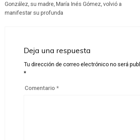
González, su madre, María Inés Gómez, volvió a
b
er
s
p
manifestar su profunda
o
A
ar
o
p
tir
k
p
Deja una respuesta
Tu dirección de correo electrónico no será publ
*
Comentario
*