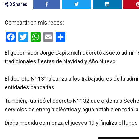
0
Shares
Compartir en mis redes:
F
T
W
E
C
a
wi
h
m
o
El gobernador Jorge Capitanich decretó asueto adminis
ce
tt
at
ail
m
tradicionales fiestas de Navidad y Año Nuevo.
b
er
s
p
o
A
ar
El decreto N° 131 alcanza a los trabajadores de la admini
o
p
tir
entidades bancarias.
k
p
También, rubricó el decreto N° 132 que ordena a Sech
servicios de energía eléctrica y agua potable en toda la
Dicha medida comienza el jueves 19 y finaliza el lunes