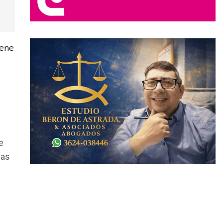
iene
e
sas