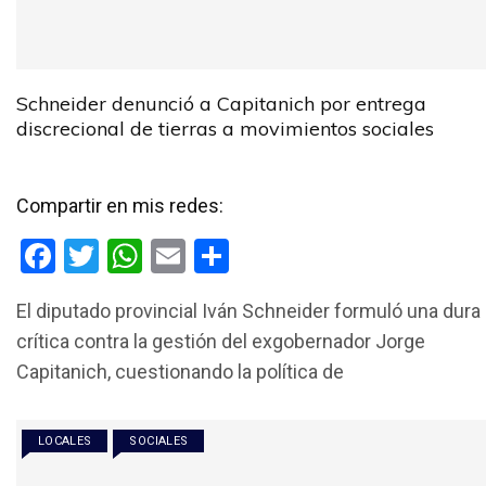
Schneider denunció a Capitanich por entrega
discrecional de tierras a movimientos sociales
Compartir en mis redes:
F
T
W
E
C
a
wi
h
m
o
El diputado provincial Iván Schneider formuló una dura
ce
tt
at
ail
m
crítica contra la gestión del exgobernador Jorge
b
er
s
p
Capitanich, cuestionando la política de
o
A
ar
o
p
tir
LOCALES
SOCIALES
k
p