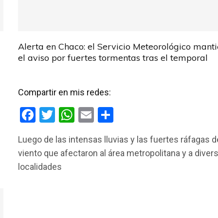
Alerta en Chaco: el Servicio Meteorológico mant
el aviso por fuertes tormentas tras el temporal
Compartir en mis redes:
F
T
W
E
C
a
wi
h
m
o
Luego de las intensas lluvias y las fuertes ráfagas d
ce
tt
at
ail
m
viento que afectaron al área metropolitana y a diver
b
er
s
p
localidades
o
A
ar
o
p
tir
k
p