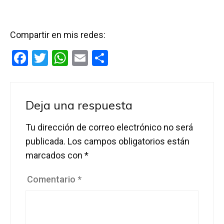
Compartir en mis redes:
F
T
W
E
C
a
wi
h
m
o
ce
tt
at
ail
m
b
er
s
p
Deja una respuesta
o
A
ar
Tu dirección de correo electrónico no será
o
p
tir
publicada.
Los campos obligatorios están
k
p
marcados con
*
Comentario
*