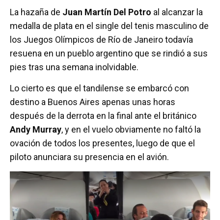
a
wi
h
m
o
La hazaña de
Juan Martín Del Potro
al alcanzar la
ce
tt
at
ail
m
medalla de plata en el single del tenis masculino de
b
er
s
p
los Juegos Olímpicos de Río de Janeiro todavía
o
A
ar
resuena en un pueblo argentino que se rindió a sus
o
p
tir
pies tras una semana inolvidable.
k
p
Lo cierto es que el tandilense se embarcó con
destino a Buenos Aires apenas unas horas
después de la derrota en la final ante el británico
Andy Murray
, y en el vuelo obviamente no faltó la
ovación de todos los presentes, luego de que el
piloto anunciara su presencia en el avión.