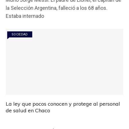
ce
tt
at
ail
m
la Selección Argentina, falleció a los 68 años.
b
er
s
p
Estaba internado
o
A
ar
o
p
tir
SOCIEDAD
k
p
La ley que pocos conocen y protege al personal
de salud en Chaco