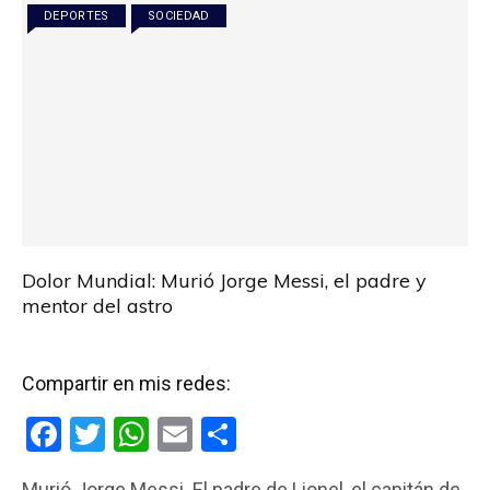
DEPORTES
SOCIEDAD
Dolor Mundial: Murió Jorge Messi, el padre y
mentor del astro
Compartir en mis redes:
F
T
W
E
C
a
wi
h
m
o
Murió Jorge Messi. El padre de Lionel, el capitán de