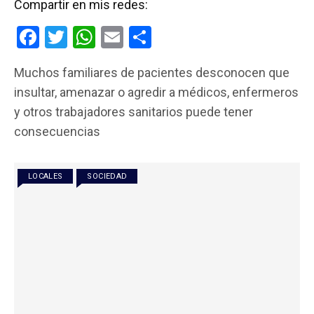
Compartir en mis redes:
F
T
W
E
C
a
wi
h
m
o
Muchos familiares de pacientes desconocen que
ce
tt
at
ail
m
insultar, amenazar o agredir a médicos, enfermeros
b
er
s
p
y otros trabajadores sanitarios puede tener
o
A
ar
consecuencias
o
p
tir
k
p
LOCALES
SOCIEDAD