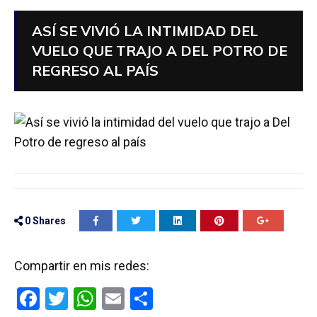
ASÍ SE VIVIÓ LA INTIMIDAD DEL
VUELO QUE TRAJO A DEL POTRO DE
REGRESO AL PAÍS
0
Shares
Compartir en mis redes:
F
T
W
E
C