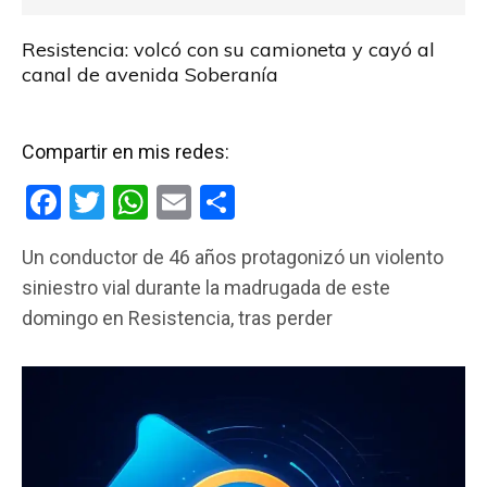
Resistencia: volcó con su camioneta y cayó al
canal de avenida Soberanía
Compartir en mis redes:
F
T
W
E
C
a
wi
h
m
o
Un conductor de 46 años protagonizó un violento
ce
tt
at
ail
m
siniestro vial durante la madrugada de este
b
er
s
p
domingo en Resistencia, tras perder
o
A
ar
o
p
tir
k
p