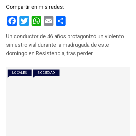
Compartir en mis redes:
F
T
W
E
C
a
wi
h
m
o
Un conductor de 46 años protagonizó un violento
ce
tt
at
ail
m
siniestro vial durante la madrugada de este
b
er
s
p
domingo en Resistencia, tras perder
o
A
ar
o
p
tir
LOCALES
SOCIEDAD
k
p