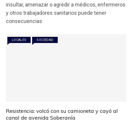
ce
tt
at
ail
m
insultar, amenazar o agredir a médicos, enfermeros
b
er
s
p
y otros trabajadores sanitarios puede tener
o
A
ar
consecuencias
o
p
tir
k
p
LOCALES
SOCIEDAD
Resistencia: volcó con su camioneta y cayó al
canal de avenida Soberanía