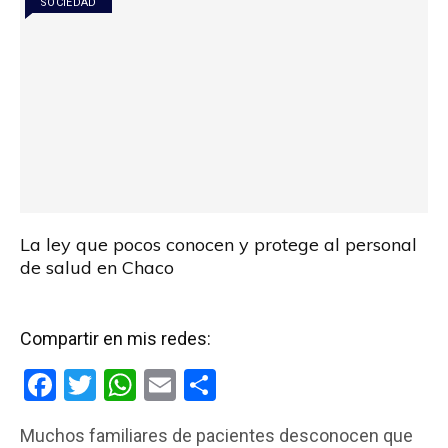
SOCIEDAD
La ley que pocos conocen y protege al personal
de salud en Chaco
Compartir en mis redes:
F
T
W
E
C
a
wi
h
m
o
Muchos familiares de pacientes desconocen que