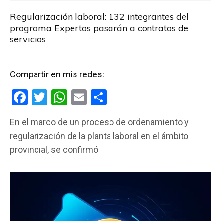
Regularización laboral: 132 integrantes del
programa Expertos pasarán a contratos de
servicios
Compartir en mis redes:
F
T
W
E
C
a
wi
h
m
o
En el marco de un proceso de ordenamiento y
ce
tt
at
ail
m
regularización de la planta laboral en el ámbito
b
er
s
p
provincial, se confirmó
o
A
ar
o
p
tir
k
p