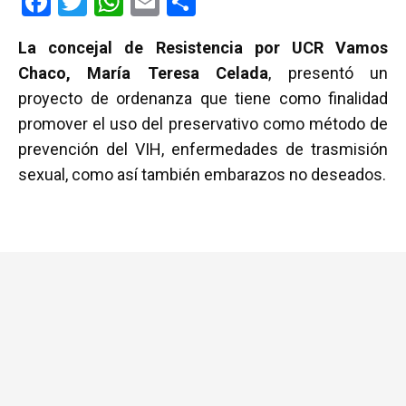
F
T
W
E
C
a
wi
h
m
o
La concejal de Resistencia por UCR Vamos
ce
tt
at
ail
m
Chaco, María Teresa Celada
, presentó un
b
er
s
p
proyecto de ordenanza que tiene como finalidad
o
A
ar
promover el uso del preservativo como método de
o
p
tir
prevención del VIH, enfermedades de trasmisión
k
p
sexual, como así también embarazos no deseados.