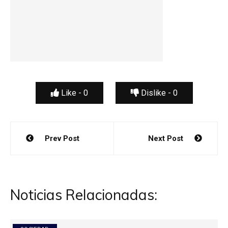
Like -
0
Dislike -
0
Navegación
Prev Post
Next Post
de
entradas
Noticias Relacionadas: