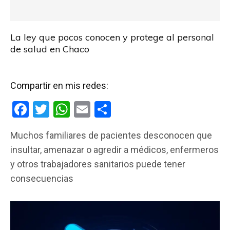
La ley que pocos conocen y protege al personal
de salud en Chaco
Compartir en mis redes:
F
T
W
E
C
a
wi
h
m
o
Muchos familiares de pacientes desconocen que
ce
tt
at
ail
m
insultar, amenazar o agredir a médicos, enfermeros
b
er
s
p
y otros trabajadores sanitarios puede tener
o
A
ar
consecuencias
o
p
tir
k
p