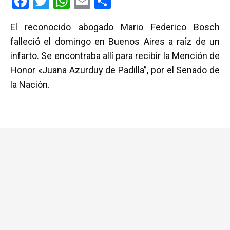
F
T
W
E
C
a
wi
h
m
o
El reconocido abogado Mario Federico Bosch
ce
tt
at
ail
m
falleció el domingo en Buenos Aires a raíz de un
b
er
s
p
infarto. Se encontraba allí para recibir la Mención de
o
A
ar
Honor «Juana Azurduy de Padilla”, por el Senado de
o
p
tir
la Nación.
k
p