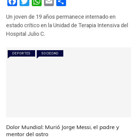
F
T
W
E
C
a
wi
h
m
o
Un joven de 19 años permanece internado en
ce
tt
at
ail
m
estado crítico en la Unidad de Terapia Intensiva del
b
er
s
p
Hospital Julio C.
o
A
ar
o
p
tir
DEPORTES
SOCIEDAD
k
p
Dolor Mundial: Murió Jorge Messi, el padre y
mentor del astro