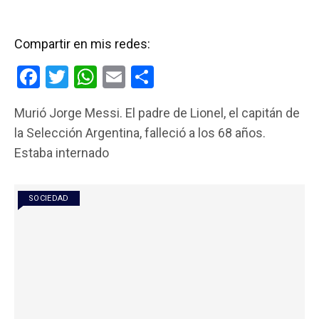
Compartir en mis redes:
F
T
W
E
C
a
wi
h
m
o
Murió Jorge Messi. El padre de Lionel, el capitán de
ce
tt
at
ail
m
la Selección Argentina, falleció a los 68 años.
b
er
s
p
Estaba internado
o
A
ar
o
p
tir
SOCIEDAD
k
p