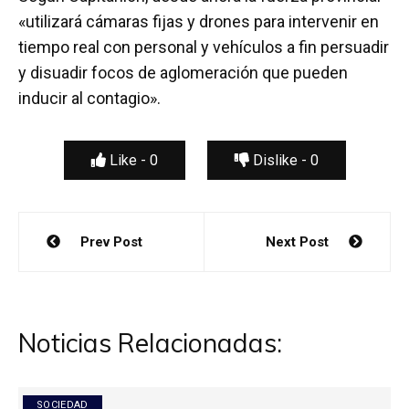
«utilizará cámaras fijas y drones para intervenir en
tiempo real con personal y vehículos a fin persuadir
y disuadir focos de aglomeración que pueden
inducir al contagio».
Like -
0
Dislike -
0
Navegación
Prev Post
Next Post
de
entradas
Noticias Relacionadas:
SOCIEDAD