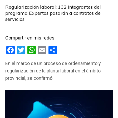
Regularización laboral: 132 integrantes del
programa Expertos pasarán a contratos de
servicios
Compartir en mis redes:
F
T
W
E
C
a
wi
h
m
o
En el marco de un proceso de ordenamiento y
ce
tt
at
ail
m
regularización de la planta laboral en el ámbito
b
er
s
p
provincial, se confirmó
o
A
ar
o
p
tir
k
p