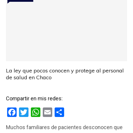
La ley que pocos conocen y protege al personal
de salud en Chaco
Compartir en mis redes:
F
T
W
E
C
a
wi
h
m
o
Muchos familiares de pacientes desconocen que
ce
tt
at
ail
m