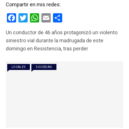
Compartir en mis redes:
F
T
W
E
C
a
wi
h
m
o
Un conductor de 46 años protagonizó un violento
ce
tt
at
ail
m
siniestro vial durante la madrugada de este
b
er
s
p
domingo en Resistencia, tras perder
o
A
ar
o
p
tir
LOCALES
SOCIEDAD
k
p