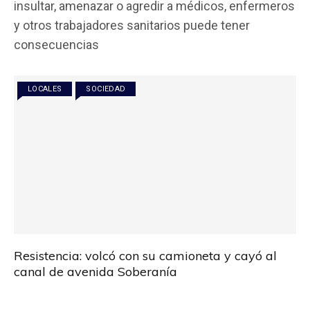
insultar, amenazar o agredir a médicos, enfermeros
b
er
s
p
y otros trabajadores sanitarios puede tener
o
A
ar
consecuencias
o
p
tir
k
p
LOCALES
SOCIEDAD
Resistencia: volcó con su camioneta y cayó al
canal de avenida Soberanía