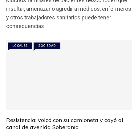
Muchos familiares de pacientes desconocen que
ce
tt
at
ail
m
insultar, amenazar o agredir a médicos, enfermeros
b
er
s
p
y otros trabajadores sanitarios puede tener
o
A
ar
consecuencias
o
p
tir
k
p
LOCALES
SOCIEDAD
Resistencia: volcó con su camioneta y cayó al
canal de avenida Soberanía