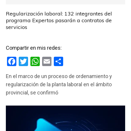
Regularización laboral: 132 integrantes del
programa Expertos pasarán a contratos de
servicios
Compartir en mis redes:
F
T
W
E
C
a
wi
h
m
o
En el marco de un proceso de ordenamiento y
ce
tt
at
ail
m
regularización de la planta laboral en el ámbito
b
er
s
p
provincial, se confirmó
o
A
ar
o
p
tir
k
p