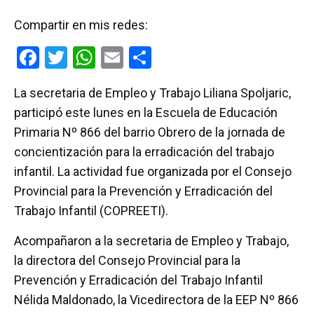
Compartir en mis redes:
F
T
W
E
C
a
wi
h
m
o
La secretaria de Empleo y Trabajo Liliana Spoljaric,
ce
tt
at
ail
m
participó este lunes en la Escuela de Educación
b
er
s
p
Primaria Nº 866 del barrio Obrero de la jornada de
o
A
ar
concientización para la erradicación del trabajo
o
p
tir
infantil. La actividad fue organizada por el Consejo
k
p
Provincial para la Prevención y Erradicación del
Trabajo Infantil (COPREETI).
Acompañaron a la secretaria de Empleo y Trabajo,
la directora del Consejo Provincial para la
Prevención y Erradicación del Trabajo Infantil
Nélida Maldonado, la Vicedirectora de la EEP Nº 866