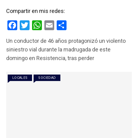
Compartir en mis redes:
F
T
W
E
C
a
wi
h
m
o
Un conductor de 46 años protagonizó un violento
ce
tt
at
ail
m
siniestro vial durante la madrugada de este
b
er
s
p
domingo en Resistencia, tras perder
o
A
ar
o
p
tir
LOCALES
SOCIEDAD
k
p