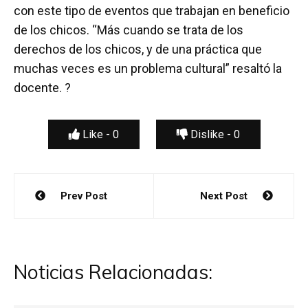
con este tipo de eventos que trabajan en beneficio
de los chicos. “Más cuando se trata de los
derechos de los chicos, y de una práctica que
muchas veces es un problema cultural” resaltó la
docente. ?
Like -
0
Dislike -
0
Navegación
Prev Post
Next Post
de
entradas
Noticias Relacionadas: