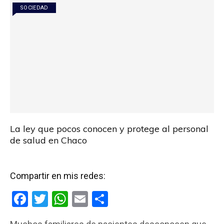
SOCIEDAD
La ley que pocos conocen y protege al personal
de salud en Chaco
Compartir en mis redes:
F
T
W
E
C
a
wi
h
m
o