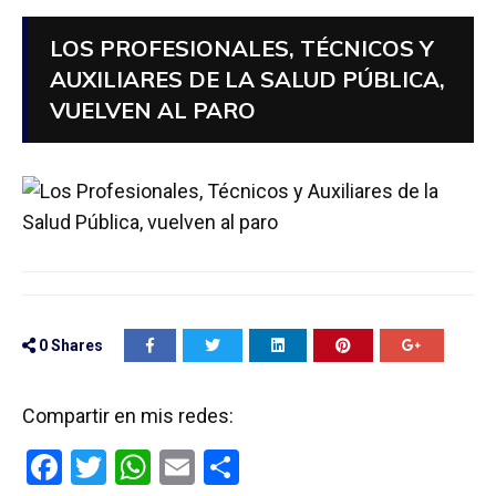
LOS PROFESIONALES, TÉCNICOS Y
AUXILIARES DE LA SALUD PÚBLICA,
VUELVEN AL PARO
0
Shares
Compartir en mis redes:
F
T
W
E
C