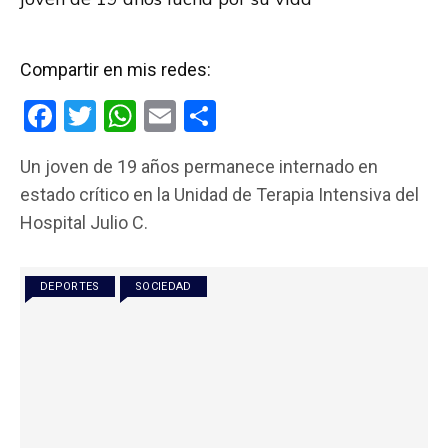
Compartir en mis redes:
F
T
W
E
C
a
wi
h
m
o
Un joven de 19 años permanece internado en
ce
tt
at
ail
m
estado crítico en la Unidad de Terapia Intensiva del
b
er
s
p
Hospital Julio C.
o
A
ar
o
p
tir
DEPORTES
SOCIEDAD
k
p