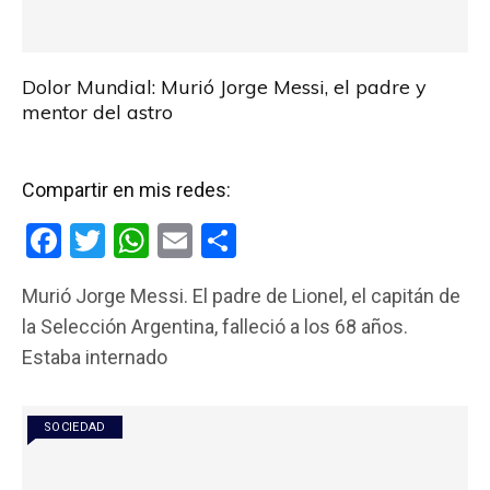
Dolor Mundial: Murió Jorge Messi, el padre y
mentor del astro
Compartir en mis redes:
F
T
W
E
C
a
wi
h
m
o
Murió Jorge Messi. El padre de Lionel, el capitán de
ce
tt
at
ail
m
la Selección Argentina, falleció a los 68 años.
b
er
s
p
Estaba internado
o
A
ar
o
p
tir
SOCIEDAD
k
p