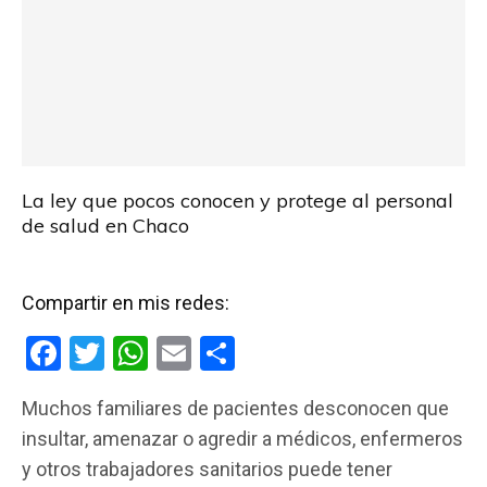
La ley que pocos conocen y protege al personal
de salud en Chaco
Compartir en mis redes:
F
T
W
E
C
a
wi
h
m
o
Muchos familiares de pacientes desconocen que
ce
tt
at
ail
m
insultar, amenazar o agredir a médicos, enfermeros
b
er
s
p
y otros trabajadores sanitarios puede tener