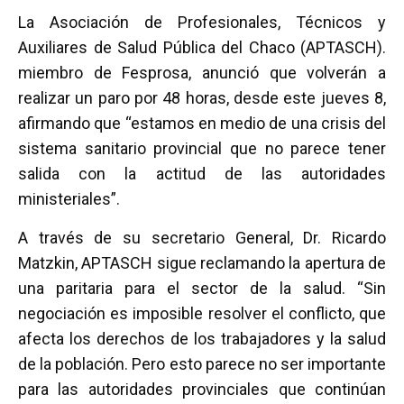
a
wi
h
m
o
La Asociación de Profesionales, Técnicos y
ce
tt
at
ail
m
Auxiliares de Salud Pública del Chaco (APTASCH).
b
er
s
p
miembro de Fesprosa, anunció que volverán a
o
A
ar
realizar un paro por 48 horas, desde este jueves 8,
o
p
tir
afirmando que “estamos en medio de una crisis del
k
p
sistema sanitario provincial que no parece tener
salida con la actitud de las autoridades
ministeriales”.
A través de su secretario General, Dr. Ricardo
Matzkin, APTASCH sigue reclamando la apertura de
una paritaria para el sector de la salud. “Sin
negociación es imposible resolver el conflicto, que
afecta los derechos de los trabajadores y la salud
de la población. Pero esto parece no ser importante
para las autoridades provinciales que continúan