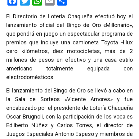
F
T
W
E
C
a
wi
h
m
o
El Directorio de Lotería Chaqueña efectuó hoy el
ce
tt
at
ail
m
lanzamiento oficial del Bingo de Oro «Millonario»,
b
er
s
p
que pondrá en juego un espectacular programa de
o
A
ar
premios que incluye una camioneta Toyota Hilux
o
p
tir
cero kilómetros, diez motocicletas, más de 2
k
p
millones de pesos en efectivo y una casa estilo
americano totalmente equipada con
electrodomésticos.
El lanzamiento del Bingo de Oro se llevó a cabo en
la Sala de Sorteos «Vicente Amores» y fue
encabezado por el presidente de Lotería Chaqueña
Oscar Brugnoli, con la participación de los vocales
Edilberto Núñez y Carlos Torres, el director de
Juegos Especiales Antonio Espeso y miembros de