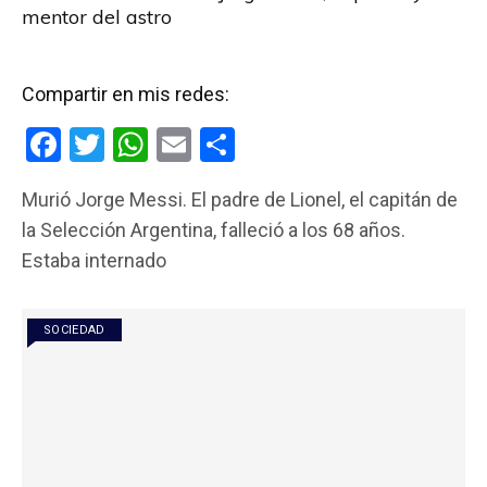
mentor del astro
Compartir en mis redes:
F
T
W
E
C
a
wi
h
m
o
Murió Jorge Messi. El padre de Lionel, el capitán de
ce
tt
at
ail
m
la Selección Argentina, falleció a los 68 años.
b
er
s
p
Estaba internado
o
A
ar
o
p
tir
SOCIEDAD
k
p