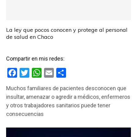
La ley que pocos conocen y protege al personal
de salud en Chaco
Compartir en mis redes:
F
T
W
E
C
a
wi
h
m
o
Muchos familiares de pacientes desconocen que
ce
tt
at
ail
m
insultar, amenazar o agredir a médicos, enfermeros
b
er
s
p
y otros trabajadores sanitarios puede tener
o
A
ar
consecuencias
o
p
tir
k
p