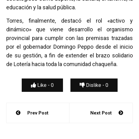
educación y la salud pública.
Torres, finalmente, destacó el rol «activo y
dinámico» que viene desarrollo el organismo
provincial para cumplir con las premisas trazadas
por el gobernador Domingo Peppo desde el inicio
de su gestión, a fin de extender el brazo solidario
de Lotería hacia toda la comunidad chaqueña.
Like -
0
Dislike -
0
Navegación
Prev Post
Next Post
de
entradas