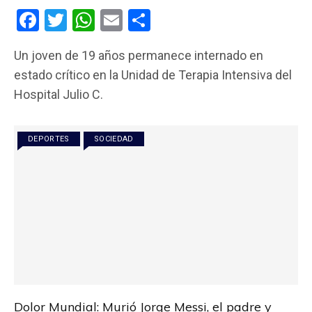
F
T
W
E
C
a
wi
h
m
o
Un joven de 19 años permanece internado en
ce
tt
at
ail
m
estado crítico en la Unidad de Terapia Intensiva del
b
er
s
p
Hospital Julio C.
o
A
ar
o
p
tir
DEPORTES
SOCIEDAD
k
p
Dolor Mundial: Murió Jorge Messi, el padre y