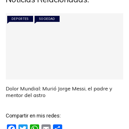
DEPORTES
SOCIEDAD
Dolor Mundial: Murió Jorge Messi, el padre y
mentor del astro
Compartir en mis redes:
F
T
W
E
C