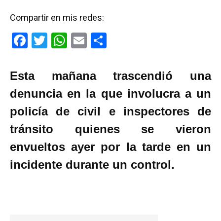
Compartir en mis redes:
F
T
W
E
C
a
wi
h
m
o
ce
tt
at
ail
m
Esta mañana trascendió una
b
er
s
p
denuncia en la que involucra a un
o
A
ar
policía de civil e inspectores de
o
p
tir
tránsito quienes se vieron
k
p
envueltos ayer por la tarde en un
incidente durante un control.