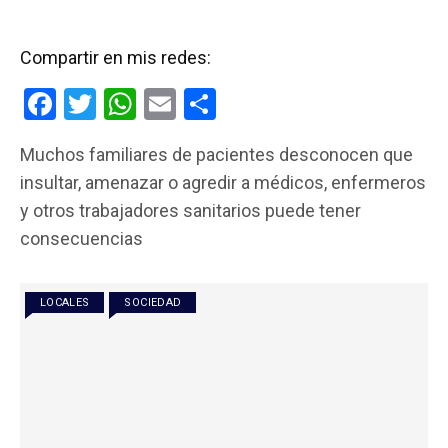
Compartir en mis redes:
F
T
W
E
C
a
wi
h
m
o
Muchos familiares de pacientes desconocen que
ce
tt
at
ail
m
insultar, amenazar o agredir a médicos, enfermeros
b
er
s
p
y otros trabajadores sanitarios puede tener
o
A
ar
consecuencias
o
p
tir
k
p
LOCALES
SOCIEDAD