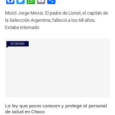
a
wi
h
m
o
Murió Jorge Messi. El padre de Lionel, el capitán de
ce
tt
at
ail
m
la Selección Argentina, falleció a los 68 años.
b
er
s
p
Estaba internado
o
A
ar
o
p
tir
SOCIEDAD
k
p
La ley que pocos conocen y protege al personal
de salud en Chaco