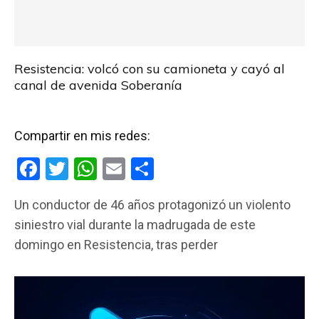
Resistencia: volcó con su camioneta y cayó al
canal de avenida Soberanía
Compartir en mis redes:
F
T
W
E
C
a
wi
h
m
o
Un conductor de 46 años protagonizó un violento
ce
tt
at
ail
m
siniestro vial durante la madrugada de este
b
er
s
p
domingo en Resistencia, tras perder
o
A
ar
o
p
tir
k
p