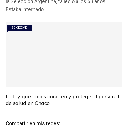
la Selección Argentina, falleció a los 68 años.
b
er
s
p
Estaba internado
o
A
ar
o
p
tir
SOCIEDAD
k
p
La ley que pocos conocen y protege al personal
de salud en Chaco
Compartir en mis redes: