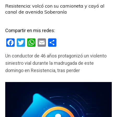
Resistencia: volcó con su camioneta y cayó al
canal de avenida Soberanía
Compartir en mis redes:
F
T
W
E
C
a
wi
h
m
o
Un conductor de 46 años protagonizó un violento
ce
tt
at
ail
m
siniestro vial durante la madrugada de este
b
er
s
p
domingo en Resistencia, tras perder
o
A
ar
o
p
tir
k
p