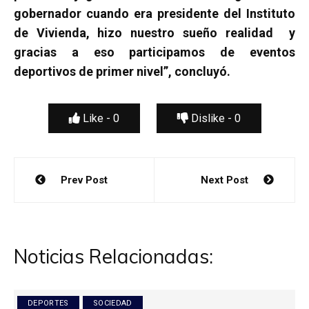
gobernador cuando era presidente del Instituto
de Vivienda, hizo nuestro sueño realidad y
gracias a eso participamos de eventos
deportivos de primer nivel”, concluyó.
Like -
0
Dislike -
0
Navegación
Prev Post
Next Post
de
entradas
Noticias Relacionadas:
DEPORTES
SOCIEDAD