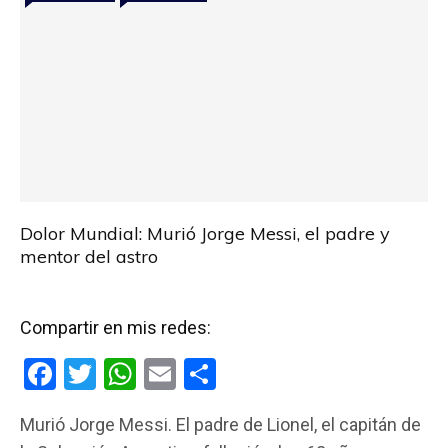
Dolor Mundial: Murió Jorge Messi, el padre y
mentor del astro
Compartir en mis redes:
F
T
W
E
C
a
wi
h
m
o
Murió Jorge Messi. El padre de Lionel, el capitán de
ce
tt
at
ail
m