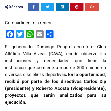
0
Shares
Compartir en mis redes:
F
T
W
E
C
a
wi
h
m
o
El gobernador Domingo Peppo recorrió el Club
ce
tt
at
ail
m
Atlético Villa Alvear (CAVA), donde observó las
b
er
s
p
instalaciones y necesidades que tiene la
o
A
ar
institución que contiene a más de 300 chicos en
o
p
tir
diversas disciplinas deportiva
s. En la oportunidad,
k
p
recibió por parte de los directivos Carlos Dip
(presidente) y Roberto Acosta (vicepresidente),
proyectos que serán analizados para su
ejecución.