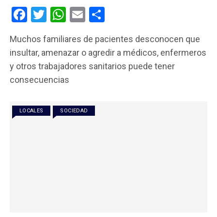
F
T
W
E
C
a
wi
h
m
o
Muchos familiares de pacientes desconocen que
ce
tt
at
ail
m
insultar, amenazar o agredir a médicos, enfermeros
b
er
s
p
y otros trabajadores sanitarios puede tener
o
A
ar
consecuencias
o
p
tir
k
p
LOCALES
SOCIEDAD