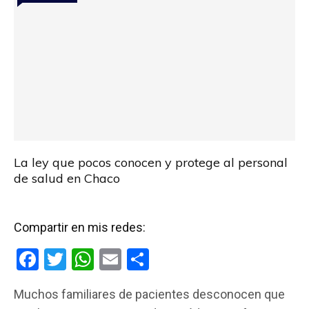
La ley que pocos conocen y protege al personal
de salud en Chaco
Compartir en mis redes:
F
T
W
E
C
a
wi
h
m
o
Muchos familiares de pacientes desconocen que
ce
tt
at
ail
m