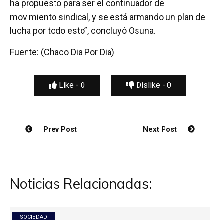
ha propuesto para ser el continuador del
movimiento sindical, y se está armando un plan de
lucha por todo esto”, concluyó Osuna.
Fuente: (Chaco Dia Por Dia)
Like -
0
Dislike -
0
Navegación
Prev Post
Next Post
de
entradas
Noticias Relacionadas:
SOCIEDAD