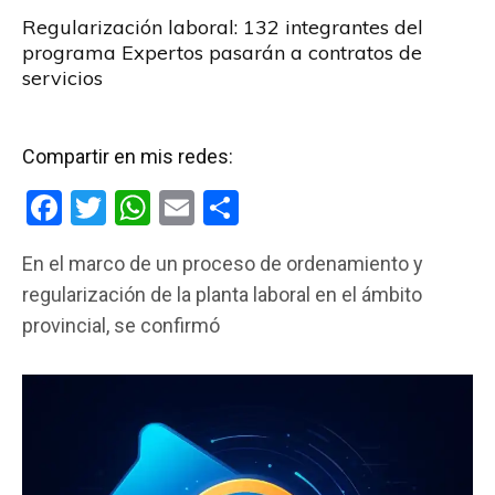
Regularización laboral: 132 integrantes del
programa Expertos pasarán a contratos de
servicios
Compartir en mis redes:
F
T
W
E
C
a
wi
h
m
o
En el marco de un proceso de ordenamiento y
ce
tt
at
ail
m
regularización de la planta laboral en el ámbito
b
er
s
p
provincial, se confirmó
o
A
ar
o
p
tir
k
p