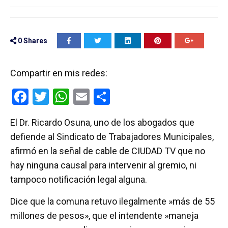
0
Shares
Compartir en mis redes:
F
T
W
E
C
a
wi
h
m
o
El Dr. Ricardo Osuna, uno de los abogados que
ce
tt
at
ail
m
defiende al Sindicato de Trabajadores Municipales,
b
er
s
p
afirmó en la señal de cable de CIUDAD TV que no
o
A
ar
hay ninguna causal para intervenir al gremio, ni
o
p
tir
tampoco notificación legal alguna.
k
p
Dice que la comuna retuvo ilegalmente »más de 55
millones de pesos», que el intendente »maneja