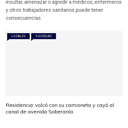
insultar, amenazar o agredir a médicos, enfermeros
b
er
s
p
y otros trabajadores sanitarios puede tener
o
A
ar
consecuencias
o
p
tir
k
p
LOCALES
SOCIEDAD
Resistencia: volcó con su camioneta y cayó al
canal de avenida Soberanía