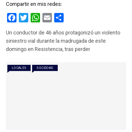
Compartir en mis redes:
F
T
W
E
C
a
wi
h
m
o
Un conductor de 46 años protagonizó un violento
ce
tt
at
ail
m
siniestro vial durante la madrugada de este
b
er
s
p
domingo en Resistencia, tras perder
o
A
ar
o
p
tir
LOCALES
SOCIEDAD
k
p